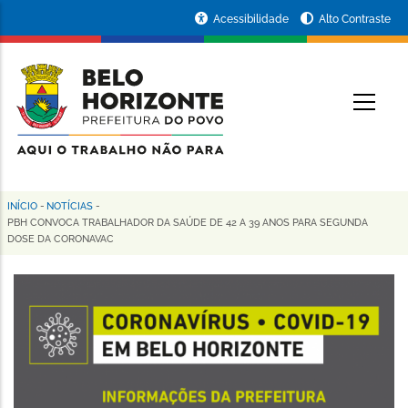
Pular
Portal
Acessibilidade
Alto Contraste
para
da
o
conteúdo
Prefeitura
O
principal
de
Belo
Horizonte
INÍCIO
-
NOTÍCIAS
-
Trilha
PBH CONVOCA TRABALHADOR DA SAÚDE DE 42 A 39 ANOS PARA SEGUNDA
DOSE DA CORONAVAC
de
navegação