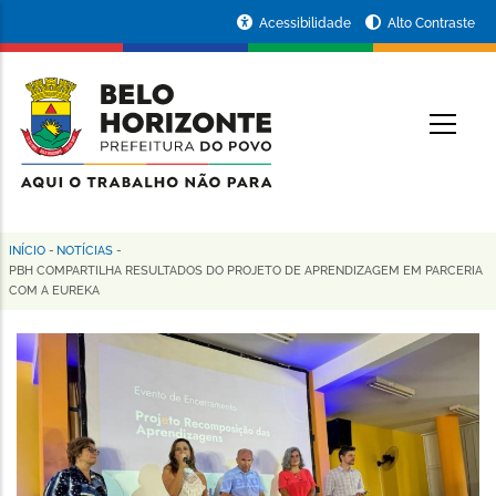
Pular
Portal
Acessibilidade
Alto Contraste
para
da
o
conteúdo
Prefeitura
O
principal
de
Belo
Horizonte
INÍCIO
-
NOTÍCIAS
-
Trilha
PBH COMPARTILHA RESULTADOS DO PROJETO DE APRENDIZAGEM EM PARCERIA
COM A EUREKA
de
navegação