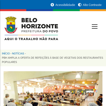
Pular
Portal
Acessibilidade
Alto Contraste
para
da
o
conteúdo
Prefeitura
O
principal
de
Belo
Horizonte
INÍCIO
-
NOTÍCIAS
-
Trilha
PBH AMPLIA A OFERTA DE REFEIÇÕES À BASE DE VEGETAIS DOS RESTAURANTES
POPULARES
de
navegação