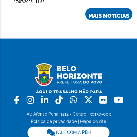
17/07/2026 | 11:58
MAIS NOTÍCIAS
Facebook
Instagram
Linkedin
Tiktok
Whatsapp
X
Flickr
Yo
Av. Afonso Pena, 1212 - Centro | 30130-003
Política de privacidade
|
Mapa do site
FALE COM A
PBH