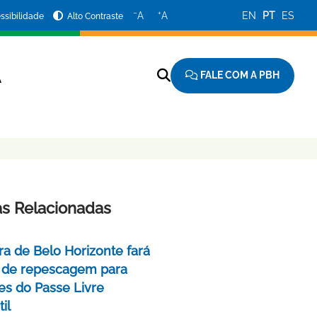
−
+
A
A
EN
PT
ES
ssibilidade
Alto Contraste
FALE COM A PBH
A
as Relacionadas
ra de Belo Horizonte fará
 de repescagem para
ões do Passe Livre
il