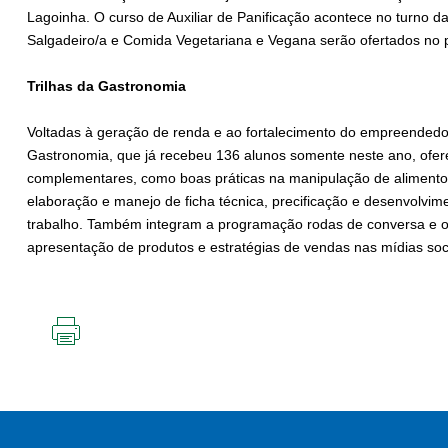
Lagoinha. O curso de Auxiliar de Panificação acontece no turno d
Salgadeiro/a e Comida Vegetariana e Vegana serão ofertados no p
Trilhas da Gastronomia
Voltadas à geração de renda e ao fortalecimento do empreendedor
Gastronomia, que já recebeu 136 alunos somente neste ano, ofer
complementares, como boas práticas na manipulação de alimentos
elaboração e manejo de ficha técnica, precificação e desenvolvim
trabalho. Também integram a programação rodas de conversa e ofi
apresentação de produtos e estratégias de vendas nas mídias soci
IMPRIMIR
ESTA
PÁGINA