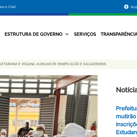
Portal
para o Chat
Ace
da
Prefeitura
ESTRUTURA DE GOVERNO
SERVIÇOS
TRANSPARÊNCI
Navegação
de
Principal
Belo
GETARIANA E VEGANA, AUXILIAR DE PANIFICAÇÃO E SALGADEIROS
Horizonte
Notíci
Prefeitu
mutirão
inscriç
Estudant