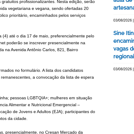
ratuitos profissionalizantes. Nesta edição, serão
artesan
omida vegetariana e vegana, sendo ofertadas 20
lico prioritário, encaminhados pelos serviços
03/08/2026 |
Sine Iti
a (4) até o dia 17 de maio, preferencialmente pelo
encamin
ernet poderão se inscrever presencialmente na
vagas 
ada na Avenida Antônio Carlos, 821, Bairro
regiona
03/08/2026 |
rmados no formulário. A lista dos candidatos
s remanescentes, a convocação da lista de espera
agoinha; pessoas LGBTQIA+; mulheres em situação
ncia Alimentar e Nutricional Emergencial –
ação de Jovens e Adultos (EJA); participantes do
ntos da cidade.
ras, presencialmente, no Cresan Mercado da