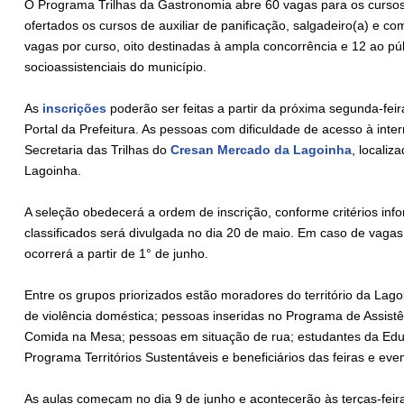
O Programa Trilhas da Gastronomia abre 60 vagas para os cursos g
ofertados os cursos de auxiliar de panificação, salgadeiro(a) e c
vagas por curso, oito destinadas à ampla concorrência e 12 ao púb
socioassistenciais do município.
As
inscrições
poderão ser feitas a partir da próxima segunda-feir
Portal da Prefeitura. As pessoas com dificuldade de acesso à int
Secretaria das Trilhas do
Cresan Mercado da Lagoinha
, localiz
Lagoinha.
A seleção obedecerá a ordem de inscrição, conforme critérios info
classificados será divulgada no dia 20 de maio. Em caso de vaga
ocorrerá a partir de 1° de junho.
Entre os grupos priorizados estão moradores do território da L
de violência doméstica; pessoas inseridas no Programa de Assistê
Comida na Mesa; pessoas em situação de rua; estudantes da Educ
Programa Territórios Sustentáveis e beneficiários das feiras e eve
As aulas começam no dia 9 de junho e acontecerão às terças-fei