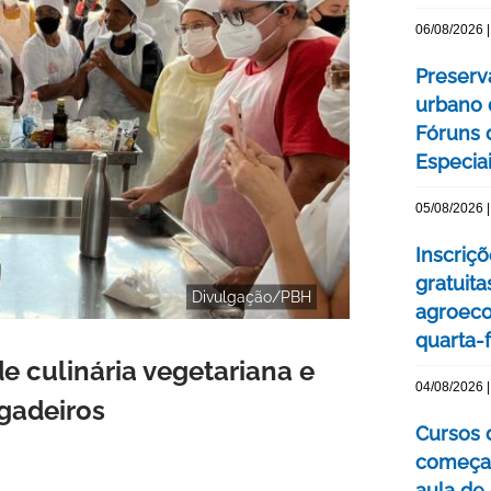
06/08/2026 |
Preserv
urbano 
Fóruns 
Especia
05/08/2026 |
Inscriç
gratuit
Divulgação/PBH
agroeco
quarta-f
e culinária vegetariana e
04/08/2026 |
lgadeiros
Cursos 
começa
aula de