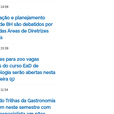
 14:09
ação e planejamento
de BH são debatidos por
das Áreas de Diretrizes
is
 15:39
ões para 200 vagas
as do curso EaD de
logia serão abertas nesta
eira (5)
 11:54
do Trilhas da Gastronomia
m neste semestre com
 especialista em pães