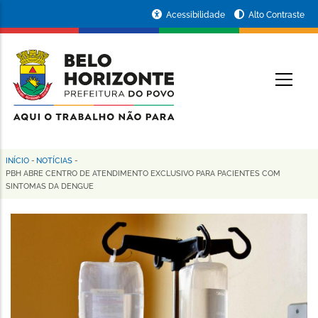
Pular
Portal
Acessibilidade
Alto Contraste
para
da
o
conteúdo
Prefeitura
O
principal
de
Belo
Horizonte
INÍCIO
-
NOTÍCIAS
-
Trilha
PBH ABRE CENTRO DE ATENDIMENTO EXCLUSIVO PARA PACIENTES COM
SINTOMAS DA DENGUE
de
navegação