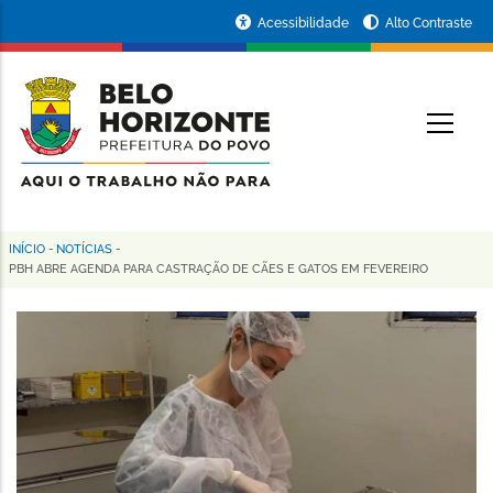
Pular
Portal
Acessibilidade
Alto Contraste
para
da
o
conteúdo
Prefeitura
O
principal
de
Belo
Horizonte
INÍCIO
-
NOTÍCIAS
-
Trilha
PBH ABRE AGENDA PARA CASTRAÇÃO DE CÃES E GATOS EM FEVEREIRO
de
navegação