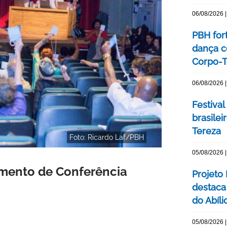
06/08/2026 |
PBH for
dança c
Corpo-Te
06/08/2026 |
Festival
brasile
Tereza
Foto: Ricardo Laf/PBH
05/08/2026 |
amento de Conferência
Projeto
destaca 
do Abíli
05/08/2026 |