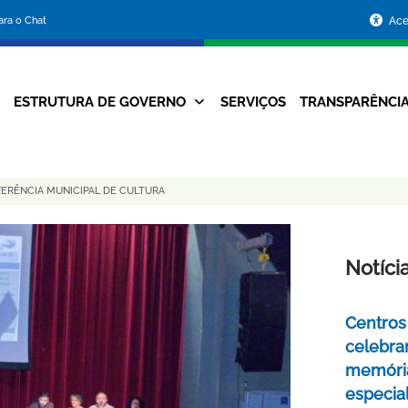
Portal
para o Chat
Ace
da
Prefeitura
ESTRUTURA DE GOVERNO
SERVIÇOS
TRANSPARÊNCI
Navegação
de
Principal
Belo
ERÊNCIA MUNICIPAL DE CULTURA
Horizonte
Notíci
Centros 
celebra
memóri
especia