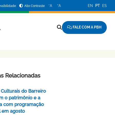
−
+
A
A
EN
PT
ES
ssibilidade
Alto Contraste
FALE COM A PBH
A
as Relacionadas
Culturais do Barreiro
m o patrimônio e a
a com programação
l em agosto