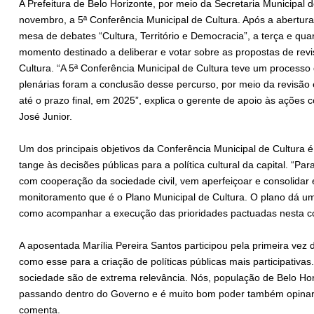
A Prefeitura de Belo Horizonte, por meio da Secretaria Municipal d
novembro, a 5ª Conferência Municipal de Cultura. Após a abertur
mesa de debates “Cultura, Território e Democracia”, a terça e quar
momento destinado a deliberar e votar sobre as propostas de revi
Cultura. “A 5ª Conferência Municipal de Cultura teve um processo
plenárias foram a conclusão desse percurso, por meio da revisão 
até o prazo final, em 2025”, explica o gerente de apoio às ações c
José Junior.
Um dos principais objetivos da Conferência Municipal de Cultura é 
tange às decisões públicas para a política cultural da capital. “Pa
com cooperação da sociedade civil, vem aperfeiçoar e consolidar
monitoramento que é o Plano Municipal de Cultura. O plano dá um
como acompanhar a execução das prioridades pactuadas nesta con
A aposentada Marília Pereira Santos participou pela primeira vez
como esse para a criação de políticas públicas mais participativas
sociedade são de extrema relevância. Nós, população de Belo Hor
passando dentro do Governo e é muito bom poder também opinar na
comenta.