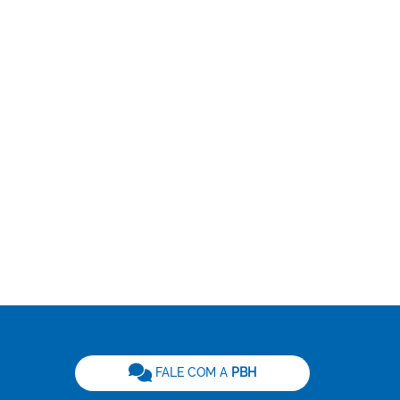
be
FALE COM A
PBH