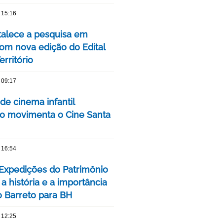
 15:16
talece a pesquisa em
om nova edição do Edital
rritório
 09:17
 de cinema infantil
iro movimenta o Cine Santa
 16:54
 Expedições do Patrimônio
a história e a importância
o Barreto para BH
 12:25