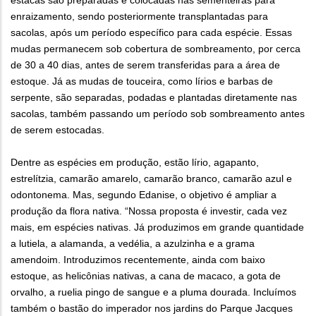
estacas são preparadas e colocadas nas sementeiras para
enraizamento, sendo posteriormente transplantadas para
sacolas, após um período específico para cada espécie. Essas
mudas permanecem sob cobertura de sombreamento, por cerca
de 30 a 40 dias, antes de serem transferidas para a área de
estoque. Já as mudas de touceira, como lírios e barbas de
serpente, são separadas, podadas e plantadas diretamente nas
sacolas, também passando um período sob sombreamento antes
de serem estocadas.
Dentre as espécies em produção, estão lírio, agapanto,
estrelítzia, camarão amarelo, camarão branco, camarão azul e
odontonema. Mas, segundo Edanise, o objetivo é ampliar a
produção da flora nativa. “Nossa proposta é investir, cada vez
mais, em espécies nativas. Já produzimos em grande quantidade
a lutiela, a alamanda, a vedélia, a azulzinha e a grama
amendoim. Introduzimos recentemente, ainda com baixo
estoque, as helicônias nativas, a cana de macaco, a gota de
orvalho, a ruelia pingo de sangue e a pluma dourada. Incluímos
também o bastão do imperador nos jardins do Parque Jacques