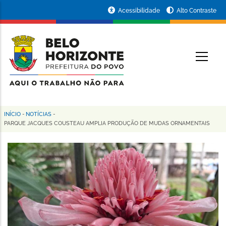
Pular
Portal
Acessibilidade
Alto Contraste
para
da
o
conteúdo
Prefeitura
O
principal
de
Belo
Horizonte
INÍCIO
-
NOTÍCIAS
-
Trilha
PARQUE JACQUES COUSTEAU AMPLIA PRODUÇÃO DE MUDAS ORNAMENTAIS
de
navegação