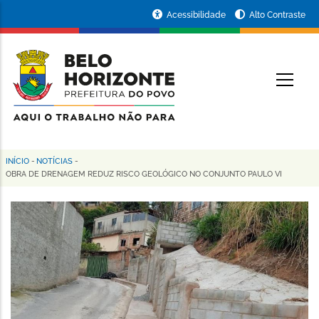
Pular
Portal
Acessibilidade
Alto Contraste
para
da
o
conteúdo
Prefeitura
O
principal
de
Belo
Horizonte
INÍCIO
-
NOTÍCIAS
-
Trilha
OBRA DE DRENAGEM REDUZ RISCO GEOLÓGICO NO CONJUNTO PAULO VI
de
navegação