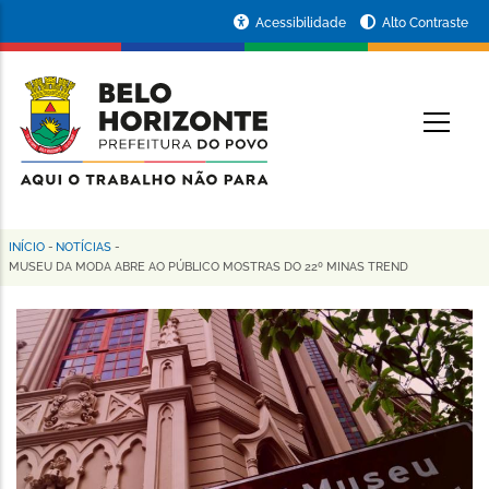
Pular
Portal
Acessibilidade
Alto Contraste
para
da
o
conteúdo
Prefeitura
O
principal
de
Belo
Horizonte
INÍCIO
-
NOTÍCIAS
-
Trilha
MUSEU DA MODA ABRE AO PÚBLICO MOSTRAS DO 22º MINAS TREND
de
navegação