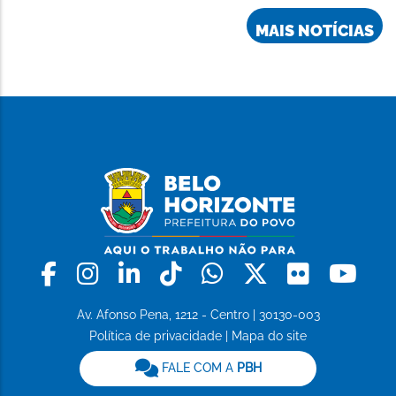
MAIS NOTÍCIAS
Facebook
Instagram
Linkedin
Tiktok
Whatsapp
X
Flickr
Yo
Av. Afonso Pena, 1212 - Centro | 30130-003
Política de privacidade
|
Mapa do site
FALE COM A
PBH