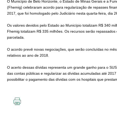
O Município de Belo Horizonte, o Estado de Minas Gerais e a Fun
(Fhemig) celebraram acordo para regularização de repasses finan
2017, que foi homologado pelo Judiciário nesta quarta-feira, dia 2
Os valores devidos pelo Estado ao Município totalizam R$ 340 mil
Fhemig totalizam R$ 335 milhões. Os recursos serão repassados e
parcelada.
O acordo prevê novas negociações, que serão concluídas no mês 
relativos ao ano de 2018.
O acerto dessas dívidas representa um grande ganho para o SUS d
das contas públicas e regularizar as dívidas acumuladas até 201
possibilitar o pagamento das dívidas com os hospitais que presta
IMPRIMIR
ESTA
PÁGINA