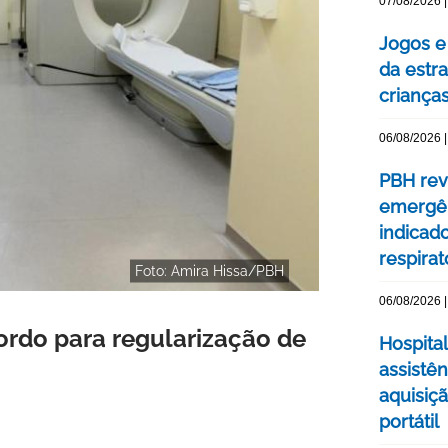
07/08/2026 |
Jogos e
da estra
criança
06/08/2026 |
PBH rev
emergên
indicad
respirat
Foto: Amira Hissa/PBH
06/08/2026 |
rdo para regularização de
Hospital
assistê
aquisiç
portátil