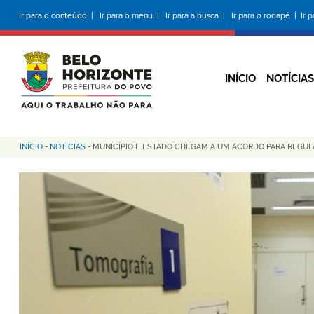
Pular
Ir para o conteúdo |
Ir para o menu |
Ir para a busca |
Ir para o rodapé |
Ir 
para
o
conteúdo
principal
INÍCIO
NOTÍCIAS
INÍCIO
-
NOTÍCIAS
-
MUNICÍPIO E ESTADO CHEGAM A UM ACORDO PARA REGUL
Trilha
de
navegação