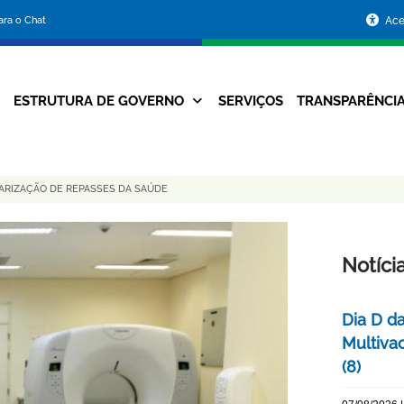
Portal
para o Chat
Ace
da
Prefeitura
ESTRUTURA DE GOVERNO
SERVIÇOS
TRANSPARÊNCI
Navegação
de
Principal
Belo
ARIZAÇÃO DE REPASSES DA SAÚDE
Horizonte
Notíci
Dia D d
Multiva
(8)