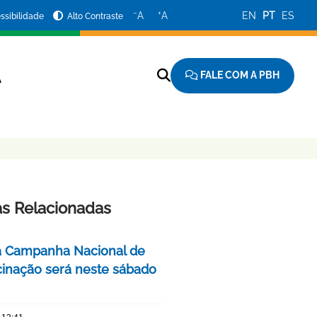
−
+
A
A
EN
PT
ES
ssibilidade
Alto Contraste
FALE COM A PBH
A
as Relacionadas
a Campanha Nacional de
cinação será neste sábado