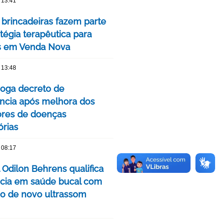
 13:41
 brincadeiras fazem parte
tégia terapêutica para
s em Venda Nova
 13:48
oga decreto de
cia após melhora dos
ores de doenças
órias
 08:17
 Odilon Behrens qualifica
ncia em saúde bucal com
ão de novo ultrassom