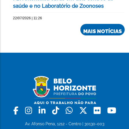
saúde e no Laboratório de Zoonoses
22/07/2026 | 11:26
MAIS NOTÍCIAS
Facebook
Instagram
Linkedin
Tiktok
Whatsapp
X
Flickr
Yo
Av. Afonso Pena, 1212 - Centro | 30130-003