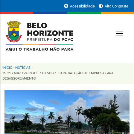
Pular
Portal
Acessibilidade
Alto Contraste
para
da
o
conteúdo
Prefeitura
O
principal
de
Belo
Horizonte
INÍCIO
-
NOTÍCIAS
-
Trilha
MPMG ARQUIVA INQUÉRITO SOBRE CONTRATAÇÃO DE EMPRESA PARA
DESASSOREAMENTO
de
navegação