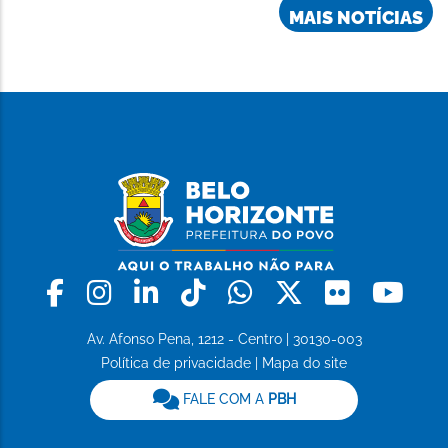
MAIS NOTÍCIAS
Facebook
Instagram
Linkedin
Tiktok
Whatsapp
X
Flickr
Yo
Av. Afonso Pena, 1212 - Centro | 30130-003
Política de privacidade
|
Mapa do site
FALE COM A
PBH