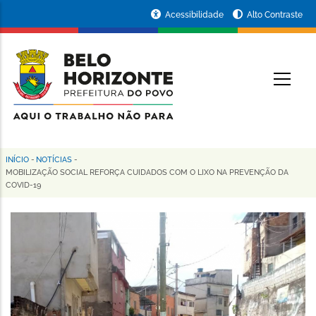
Pular
Portal
Acessibilidade
Alto Contraste
para
da
o
conteúdo
Prefeitura
O
principal
de
Belo
Horizonte
INÍCIO
-
NOTÍCIAS
-
Trilha
MOBILIZAÇÃO SOCIAL REFORÇA CUIDADOS COM O LIXO NA PREVENÇÃO DA
COVID-19
de
navegação