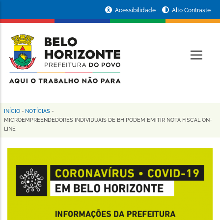
Pular
Portal
Acessibilidade
Alto Contraste
para
da
o
conteúdo
Prefeitura
O
principal
de
Belo
Horizonte
INÍCIO
-
NOTÍCIAS
-
Trilha
MICROEMPREENDEDORES INDIVIDUAIS DE BH PODEM EMITIR NOTA FISCAL ON-
LINE
de
navegação