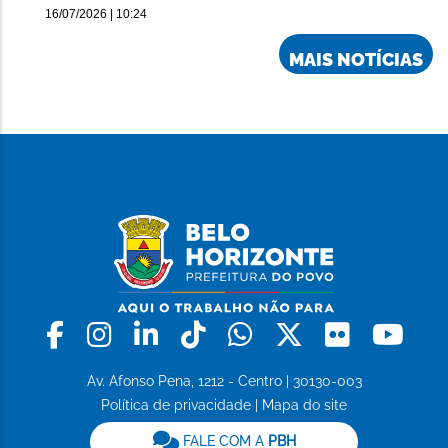
16/07/2026 | 10:24
MAIS NOTÍCIAS
Facebook
Instagram
Linkedin
Tiktok
Whatsapp
X
Flickr
Yo
Av. Afonso Pena, 1212 - Centro | 30130-003
Política de privacidade
|
Mapa do site
FALE COM A
PBH