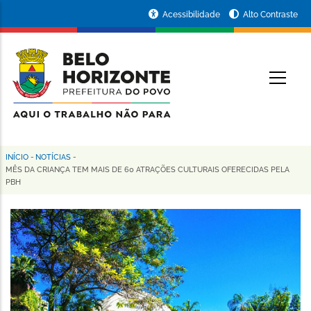
Pular
Portal
Acessibilidade
Alto Contraste
para
da
o
conteúdo
Prefeitura
O
principal
de
Belo
Horizonte
INÍCIO
-
NOTÍCIAS
-
Trilha
MÊS DA CRIANÇA TEM MAIS DE 60 ATRAÇÕES CULTURAIS OFERECIDAS PELA
PBH
de
navegação