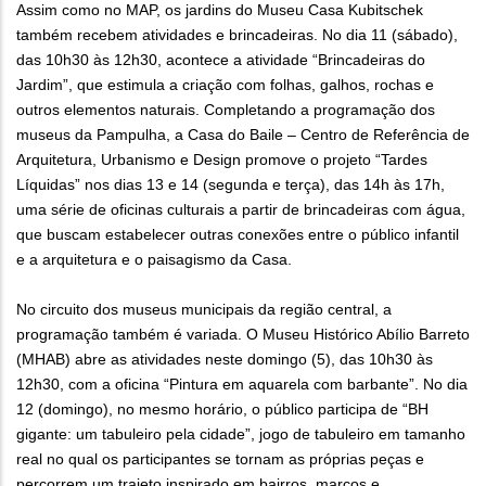
Assim como no MAP, os jardins do Museu Casa Kubitschek
também recebem atividades e brincadeiras. No dia 11 (sábado),
das 10h30 às 12h30, acontece a atividade “Brincadeiras do
Jardim”, que estimula a criação com folhas, galhos, rochas e
outros elementos naturais. Completando a programação dos
museus da Pampulha, a Casa do Baile – Centro de Referência de
Arquitetura, Urbanismo e Design promove o projeto “Tardes
Líquidas” nos dias 13 e 14 (segunda e terça), das 14h às 17h,
uma série de oficinas culturais a partir de brincadeiras com água,
que buscam estabelecer outras conexões entre o público infantil
e a arquitetura e o paisagismo da Casa.
No circuito dos museus municipais da região central, a
programação também é variada. O Museu Histórico Abílio Barreto
(MHAB) abre as atividades neste domingo (5), das 10h30 às
12h30, com a oficina “Pintura em aquarela com barbante”. No dia
12 (domingo), no mesmo horário, o público participa de “BH
gigante: um tabuleiro pela cidade”, jogo de tabuleiro em tamanho
real no qual os participantes se tornam as próprias peças e
percorrem um trajeto inspirado em bairros, marcos e