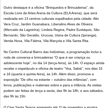
Outro destaque é a oficina “Brinquedos e Brincadeiras”, da
Escola Livre de Artes Arena da Cultura (ELA Arena), que será
realizada em 13 centros culturais espalhados pela cidade: Alto
Vera Cruz, Jardim Guanabara, Liberalino Alves de Oliveira
(Mercado da Lagoinha), Lindeia Regina, Padre Eustáquio, São
Bernardo, São Geraldo, Urucuia, Usina de Cultura (Ipiranga),
Venda Nova, Vila Fátima, Vila Marçola e Vila Santa Rita.
No Centro Cultural Bairro das Indústrias, a programação inclui a
roda de conversa e brincadeiras “O que é ser criança ou
adolescente hoje”, no dia 14 (terça-feira), às 14h. O espaço ainda
recebe o espetáculo e oficina de teatro “Voa, Sabiá”, nos dias 15
e 16 (quarta e quinta-feira), às 14h. Além disso, promove a
exposição “De olho na estante – outubro das infâncias”, com
livros, publicações e materiais sobre e para a infância. As visitas
podem ser feitas de terça a sexta, das 9h às 18h, e aos sábados,
das 9h às 15h.
O Cine Santa Tereza apresenta até 1º de novembro a mostra