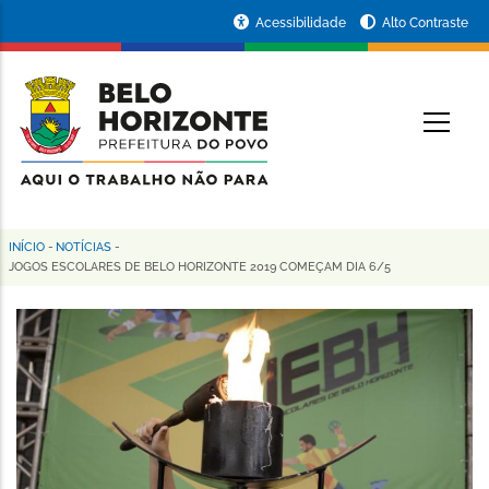
Pular
Portal
Acessibilidade
Alto Contraste
para
da
o
conteúdo
Prefeitura
O
principal
de
Belo
Horizonte
INÍCIO
-
NOTÍCIAS
-
Trilha
JOGOS ESCOLARES DE BELO HORIZONTE 2019 COMEÇAM DIA 6/5
de
navegação