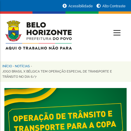
Pular
Portal
Acessibilidade
Alto Contraste
para
da
o
conteúdo
Prefeitura
O
principal
de
Belo
Horizonte
INÍCIO
-
NOTÍCIAS
-
Trilha
JOGO BRASIL X BÉLGICA TEM OPERAÇÃO ESPECIAL DE TRANSPORTE E
TRÂNSITO NO DIA 6/7
de
navegação