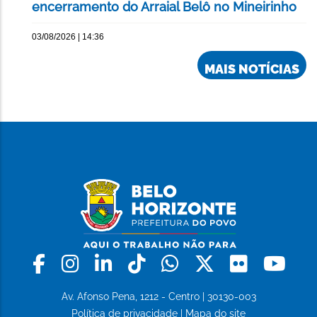
encerramento do Arraial Belô no Mineirinho
03/08/2026 | 14:36
MAIS NOTÍCIAS
Facebook
Instagram
Linkedin
Tiktok
Whatsapp
X
Flickr
Yo
Av. Afonso Pena, 1212 - Centro | 30130-003
Política de privacidade
|
Mapa do site