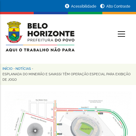
Pular
Portal
Acessibilidade
Alto Contraste
para
da
o
conteúdo
Prefeitura
O
principal
de
Belo
Horizonte
INÍCIO
-
NOTÍCIAS
-
Trilha
ESPLANADA DO MINEIRÃO E SAVASSI TÊM OPERAÇÃO ESPECIAL PARA EXIBIÇÃO
DE JOGO
de
navegação