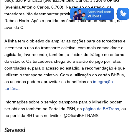
580), São Francisco (avenida Antônio Carlos, 3.720) e UFMG
(avenida Antônio Carlos, 6.700). Na região do estádio, os
torcedores irão desembarcar próximos ao portão Norte, na rua
Rebelo Horta. Após a partida, os ônibus sairão do Mineirão, na
avenida C.
A linha tem o objetivo de ampliar as opções para os torcedores e
incentivar o uso do transporte coletivo, com mais comodidade e
agilidade, favorecendo, também, a fluidez do tráfego no entorno
do estádio. Os torcedores chegarão e sairão do jogo por rotas
controladas e, para o acesso ao estádio, a recomendação é que
utilizem o transporte coletivo. Com a utilização do cartão BHBus,
os usuários podem aproveitar os benefícios da
integração
tarifária
.
Informações sobre o serviço transporte para o Mineirão podem
ser obtidas também no Portal da PBH, na
página da BHTrans
, ou
no perfil da BHTrans no twitter: @OficialBHTRANS.
Savassi