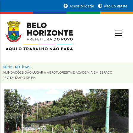
Pular
Portal
Acessibilidade
Alto Contraste
para
da
o
conteúdo
Prefeitura
O
principal
de
Belo
Horizonte
INÍCIO
-
NOTÍCIAS
-
Trilha
INUNDAÇÕES DÃO LUGAR A AGROFLORESTA E ACADEMIA EM ESPAÇO
REVITALIZADO DE BH
de
navegação