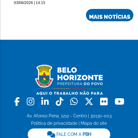
03/08/2026 | 14:15
MAIS NOTÍCIAS
Facebook
Instagram
Linkedin
Tiktok
Whatsapp
X
Flickr
Yo
Av. Afonso Pena, 1212 - Centro | 30130-003
Política de privacidade
|
Mapa do site
FALE COM A
PBH