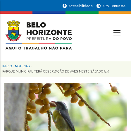
Pular
Portal
Acessibilidade
Alto Contraste
para
da
o
conteúdo
Prefeitura
O
principal
de
Belo
Horizonte
INÍCIO
-
NOTÍCIAS
-
Trilha
PARQUE MUNICIPAL TERÁ OBSERVAÇÃO DE AVES NESTE SÁBADO (13)
de
navegação