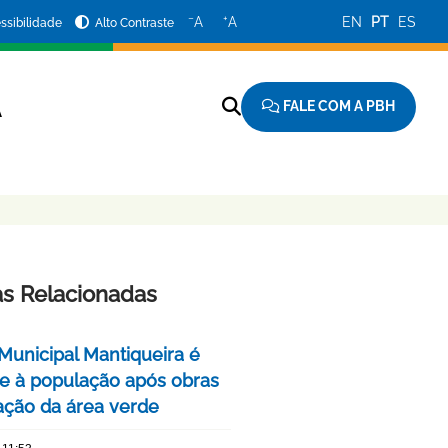
−
+
A
A
EN
PT
ES
ssibilidade
Alto Contraste
FALE COM A PBH
A
as Relacionadas
Municipal Mantiqueira é
e à população após obras
ação da área verde