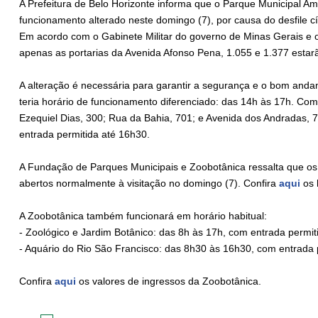
A Prefeitura de Belo Horizonte informa que o Parque Municipal Am
funcionamento alterado neste domingo (7), por causa do desfile cív
Em acordo com o Gabinete Militar do governo de Minas Gerais e o
apenas as portarias da Avenida Afonso Pena, 1.055 e 1.377 estar
A alteração é necessária para garantir a segurança e o bom andam
teria horário de funcionamento diferenciado: das 14h às 17h. Com
Ezequiel Dias, 300; Rua da Bahia, 701; e Avenida dos Andradas,
entrada permitida até 16h30.
A Fundação de Parques Municipais e Zoobotânica ressalta que o
abertos normalmente à visitação no domingo (7). Confira
aqui
os 
A Zoobotânica também funcionará em horário habitual:
- Zoológico e Jardim Botânico: das 8h às 17h, com entrada permit
- Aquário do Rio São Francisco: das 8h30 às 16h30, com entrada 
Confira
aqui
os valores de ingressos da Zoobotânica.