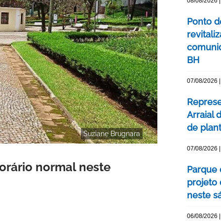
08/08/2026 |
Ponto d
revital
comunid
BH
07/08/2026 |
Represe
Arraial 
de plan
Suziane Brugnara
07/08/2026 |
orário normal neste
Parque 
projeto
neste s
06/08/2026 |