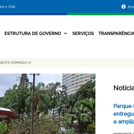
Portal
para o Chat
Ace
da
Prefeitura
ESTRUTURA DE GOVERNO
SERVIÇOS
TRANSPARÊNCI
Navegação
de
Principal
Belo
NESTE DOMINGO (7)
Horizonte
Notíci
Parque 
entregu
e ampli