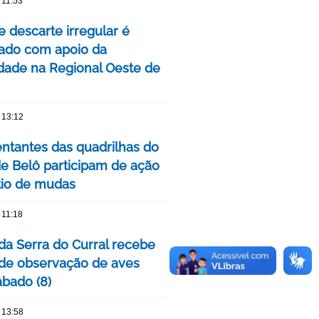
 11:53
e descarte irregular é
izado com apoio da
ade na Regional Oeste de
 13:12
ntantes das quadrilhas do
de Belô participam de ação
tio de mudas
 11:18
da Serra do Curral recebe
 de observação de aves
ábado (8)
 13:58