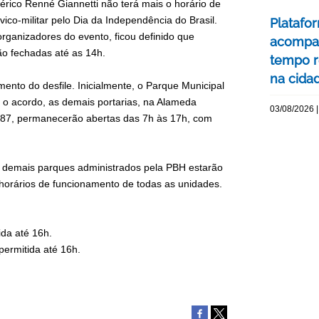
érico Renné Giannetti não terá mais o horário de
ico-militar pelo Dia da Independência do Brasil.
Platafo
rganizadores do evento, ficou definido que
acompa
ão fechadas até as 14h.
tempo r
na cida
ento do desfile. Inicialmente, o Parque Municipal
 o acordo, as demais portarias, na Alameda
03/08/2026 |
 787, permanecerão abertas das 7h às 17h, com
s demais parques administrados pela PBH estarão
horários de funcionamento de todas as unidades.
ida até 16h.
permitida até 16h.