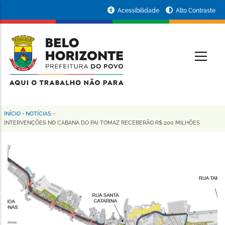
Pular
Portal
Acessibilidade
Alto Contraste
para
da
o
conteúdo
Prefeitura
O
principal
de
Belo
Horizonte
INÍCIO
-
NOTÍCIAS
-
Trilha
INTERVENÇÕES NO CABANA DO PAI TOMAZ RECEBERÃO R$ 200 MILHÕES
de
navegação