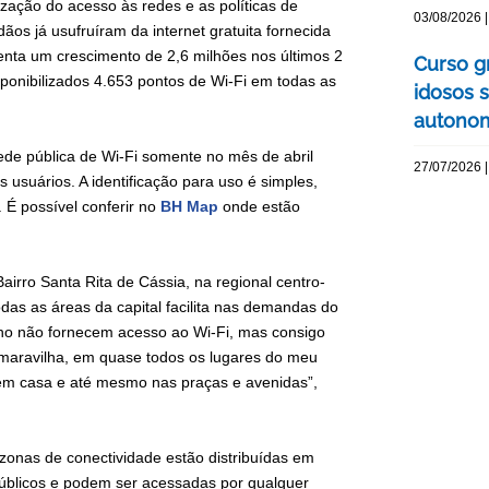
ização do acesso às redes e as políticas de
03/08/2026 |
dãos já usufruíram da internet gratuita fornecida
nta um crescimento de 2,6 milhões nos últimos 2
Curso g
isponibilizados 4.653 pontos de Wi-Fi em todas as
idosos 
autonom
de pública de Wi-Fi somente no mês de abril
27/07/2026 |
usuários. A identificação para uso é simples,
É possível conferir no
BH Map
onde estão
airro Santa Rita de Cássia, na regional centro-
odas as áreas da capital facilita nas demandas do
alho não fornecem acesso ao Wi-Fi, mas consigo
ma maravilha, em quase todos os lugares do meu
, em casa e até mesmo nas praças e avenidas”,
zonas de conectividade estão distribuídas em
públicos e podem ser acessadas por qualquer