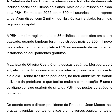
A Prefeitura de Belo Horizonte intensificou o trabalho de democrat
inclusão social nos últimos dois anos. Mais de 3,3 milhões de cida
pela PBH. Em maio de 2022, eram 690 mil usuários, o que represe
anos. Além disso, com 2 mil km de fibra óptica instalada, foram d
regiões da capital.
A PBH também registrou quase 36 milhões de conexões em sua re
passado, quando também foram registrados mais de 200 mil novos 
basta informar nome completo e CPF no momento de se conectar. 
instalados os equipamentos gratuitos.
A Larissa de Oliveira Costa é uma dessas usuárias. Moradora do B
sul, ela compartilha como o sinal de internet presente em quase t
dia a dia. “Tenho três filhos pequenos, no meu ambiente de trab
utilizar o da prefeitura, o que facilita muito a comunicação. É u
cotidiano consigo usufruir do sinal da PBH, nos postos de saúde
comentou.
De acordo com o diretor-presidente da Prodabel, Jean Mattos, as 
praças, avenidas, pontos turísticos e em diversos equipamentos 