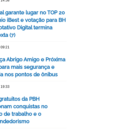
 14:58
tal garante lugar no TOP 20
io iBest e votação para BH
tativo Digital termina
xta (7)
 09:21
ça Abrigo Amigo e Próxima
para mais segurança e
cia nos pontos de ônibus
 19:33
gratuitos da PBH
onam conquistas no
 de trabalho e o
ndedorismo