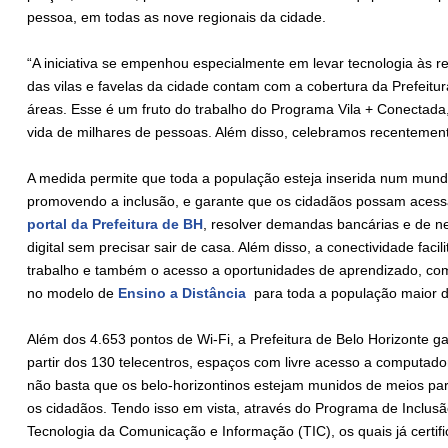
pessoa, em todas as nove regionais da cidade.
“A iniciativa se empenhou especialmente em levar tecnologia às re
das vilas e favelas da cidade contam com a cobertura da Prefeit
áreas. Esse é um fruto do trabalho do Programa Vila + Conectad
vida de milhares de pessoas. Além disso, celebramos recentemen
A medida permite que toda a população esteja inserida num mundo 
promovendo a inclusão, e garante que os cidadãos possam acessar
portal da Prefeitura de BH
, resolver demandas bancárias e de 
digital sem precisar sair de casa. Além disso, a conectividade fac
trabalho e também o acesso a oportunidades de aprendizado, com
no modelo de
Ensino a Distância
para toda a população maior d
Além dos 4.653 pontos de Wi-Fi, a Prefeitura de Belo Horizonte 
partir dos 130 telecentros, espaços com livre acesso a computado
não basta que os belo-horizontinos estejam munidos de meios para 
os cidadãos. Tendo isso em vista, através do Programa de Inclusão
Tecnologia da Comunicação e Informação (TIC), os quais já certif