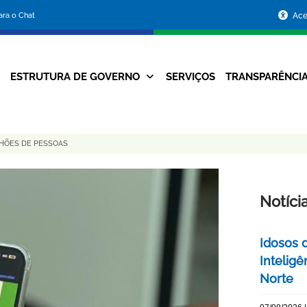
Portal
para o Chat
Ace
da
Prefeitura
ESTRUTURA DE GOVERNO
SERVIÇOS
TRANSPARÊNCI
Navegação
de
Principal
Belo
LHÕES DE PESSOAS
Horizonte
Notíci
Idosos 
Inteligê
Norte