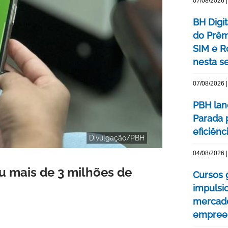
07/08/2026 |
BH Digi
do Prêm
SIM e Ro
nesta se
07/08/2026 |
PBH lan
Parada 
eficiên
Divulgação/PBH
04/08/2026 |
ou mais de 3 milhões de
Cursos 
impulsi
mercado
empree