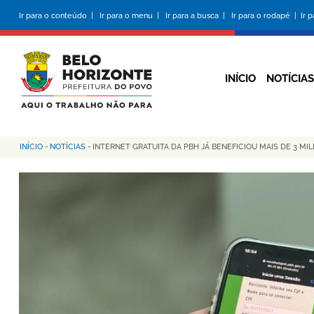
Pular
Ir para o conteúdo |
Ir para o menu |
Ir para a busca |
Ir para o rodapé |
Ir 
para
o
conteúdo
principal
INÍCIO
NOTÍCIAS
INÍCIO
-
NOTÍCIAS
-
INTERNET GRATUITA DA PBH JÁ BENEFICIOU MAIS DE 3 MI
Trilha
de
navegação