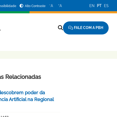
−
+
A
A
EN
PT
ES
ssibilidade
Alto Contraste
FALE COM A PBH
A
as Relacionadas
descobrem poder da
ncia Artificial na Regional