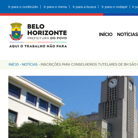
Pular
Ir para o conteúdo |
Ir para o menu |
Ir para a busca |
Ir para o rodapé |
Ir 
para
o
conteúdo
principal
INÍCIO
NOTÍCIAS
INÍCIO
-
NOTÍCIAS
-
INSCRIÇÕES PARA CONSELHEIROS TUTELARES DE BH SÃO 
Trilha
de
navegação