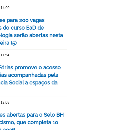
 14:09
ões para 200 vagas
as do curso EaD de
logia serão abertas nesta
eira (5)
 11:54
érias promove o acesso
lias acompanhadas pela
cia Social a espaços da
 12:03
ões abertas para o Selo BH
ismo, que completa 10
m 2026