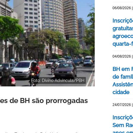
06/08/2026 |
Inscriç
gratuit
agroeco
quarta-f
04/08/2026 |
BH em F
de famí
Foto: Divino Advíncula/PBH
Assistên
cidade
res de BH são prorrogadas
24/07/2026 |
Inscriç
Sem Rac
anos e