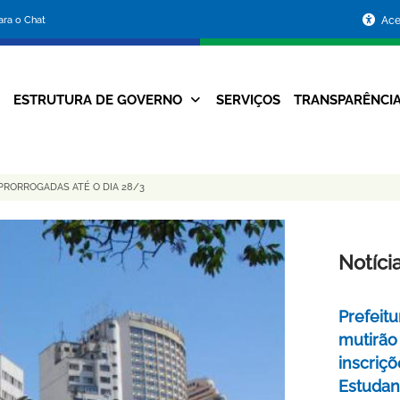
Portal
para o Chat
Ace
da
Prefeitura
ESTRUTURA DE GOVERNO
SERVIÇOS
TRANSPARÊNCI
Navegação
de
Principal
Belo
PRORROGADAS ATÉ O DIA 28/3
Horizonte
Notíci
Prefeitu
mutirão
inscriç
Estudant