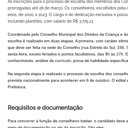
As inscrições para o processo de escolha dos membros dos Con
prorrogadas até 28 de março. Os conselheiros, escolhidos pel
anos, de 2020 a 2023. O cargo é de dedicação exclusiva e possu
incluindo plantões, com salário de R$ 3.775,13.
Coordenado pelo Conselho Municipal dos Direitos da Criança e do
escolha é realizado em duas etapas. A primeira, com caráter elim
que deve ser feita na sede do Conselho (rua Estrela do Sul, 156,
sexta-feira, exceto feriados e pontos facultativos, das 9h às 17h.
conhecimento, análise de currículo, prova de habilidade específica
Na segunda etapa é realizado o processo de escolha dos conselh
prevista nacionalmente para acontecer em 6 de outubro. O edital 
Prefeitura.
Requisitos e documentação
Para concorrer à função de conselheiro tutelar, o candidato deve 
meio de documentação no ato da inscrição. São eles: