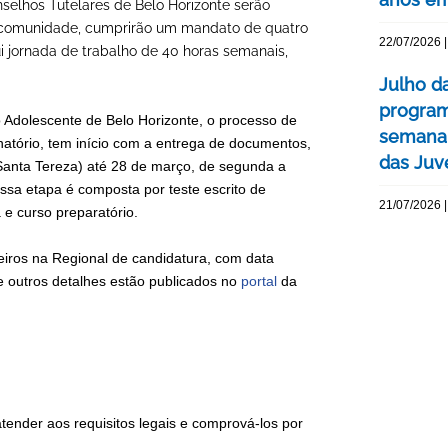
selhos Tutelares de Belo Horizonte serão
a comunidade, cumprirão um mandato de quatro
22/07/2026 |
i jornada de trabalho de 40 horas semanais,
Julho d
program
 Adolescente de Belo Horizonte, o processo de
semana 
inatório, tem início com a entrega de documentos,
das Juv
 Santa Tereza) até 28 de março, de segunda a
 Essa etapa é composta por teste escrito de
21/07/2026 |
 e curso preparatório.
eiros na Regional de candidatura, com data
e outros detalhes estão publicados no
portal
da
atender aos requisitos legais e comprová-los por