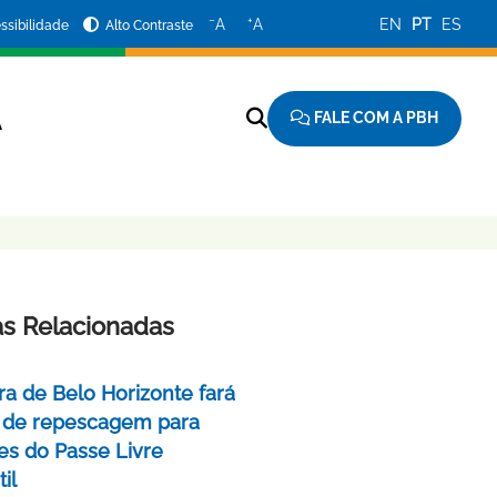
−
+
A
A
EN
PT
ES
ssibilidade
Alto Contraste
FALE COM A PBH
A
as Relacionadas
ra de Belo Horizonte fará
 de repescagem para
ões do Passe Livre
il