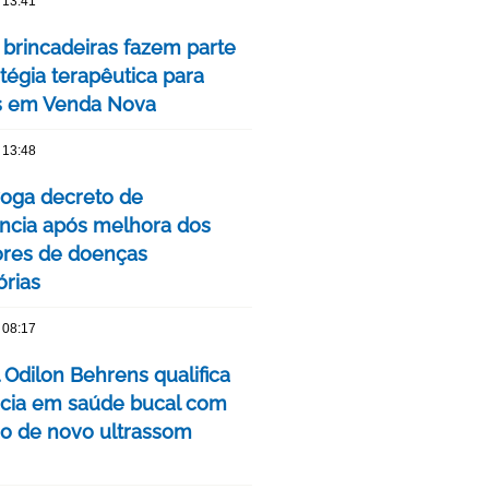
 13:41
 brincadeiras fazem parte
tégia terapêutica para
s em Venda Nova
 13:48
oga decreto de
cia após melhora dos
ores de doenças
órias
 08:17
 Odilon Behrens qualifica
ncia em saúde bucal com
ão de novo ultrassom