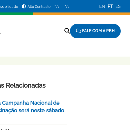
−
+
A
A
EN
PT
ES
ssibilidade
Alto Contraste
FALE COM A PBH
A
as Relacionadas
a Campanha Nacional de
cinação será neste sábado