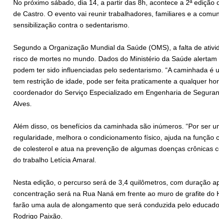
No próximo sábado, dia 14, a partir das 8h, acontece a 2ª edição
de Castro. O evento vai reunir trabalhadores, familiares e a com
sensibilização contra o sedentarismo.
Segundo a Organização Mundial da Saúde (OMS), a falta de ativida
risco de mortes no mundo. Dados do Ministério da Saúde alertam 
podem ter sido influenciadas pelo sedentarismo. “A caminhada é u
tem restrição de idade, pode ser feita praticamente a qualquer ho
coordenador do Serviço Especializado em Engenharia de Seguran
Alves.
Além disso, os benefícios da caminhada são inúmeros. “Por ser u
regularidade, melhora o condicionamento físico, ajuda na função ca
de colesterol e atua na prevenção de algumas doenças crônicas c
do trabalho Letícia Amaral.
Nesta edição, o percurso será de 3,4 quilômetros, com duração 
concentração será na Rua Naná em frente ao muro de grafite do H
farão uma aula de alongamento que será conduzida pelo educador
Rodrigo Paixão.