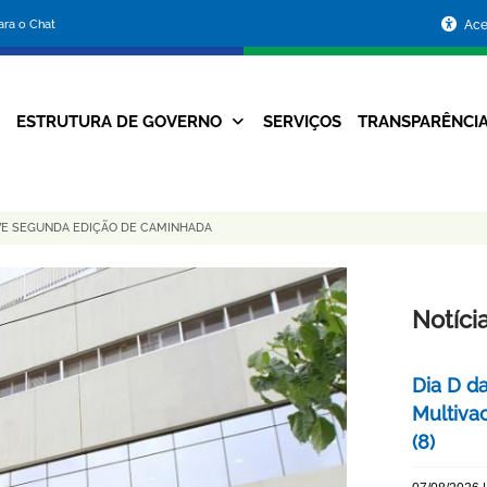
Portal
para o Chat
Ace
da
Prefeitura
ESTRUTURA DE GOVERNO
SERVIÇOS
TRANSPARÊNCI
Navegação
de
Principal
Belo
VE SEGUNDA EDIÇÃO DE CAMINHADA
Horizonte
Notíci
Dia D d
Multiva
(8)