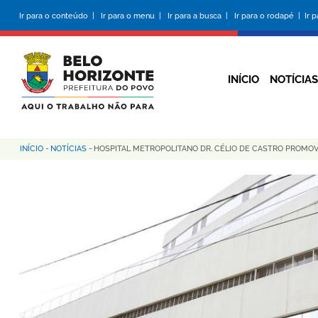
Pular
Ir para o conteúdo |
Ir para o menu |
Ir para a busca |
Ir para o rodapé |
Ir 
para
o
conteúdo
principal
INÍCIO
NOTÍCIAS
INÍCIO
-
NOTÍCIAS
-
HOSPITAL METROPOLITANO DR. CÉLIO DE CASTRO PROMO
Trilha
de
navegação