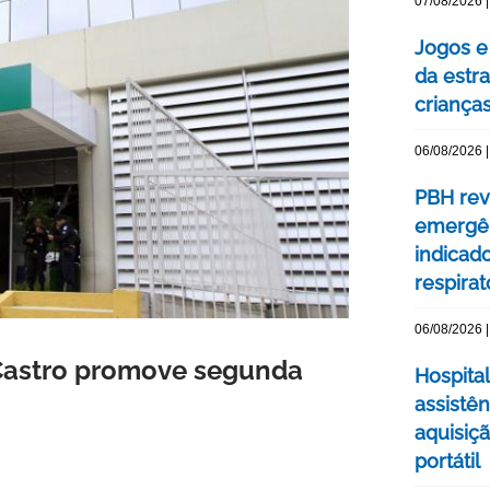
07/08/2026 |
Jogos e
da estra
criança
06/08/2026 |
PBH rev
emergên
indicad
respirat
06/08/2026 |
e Castro promove segunda
Hospital
assistê
aquisiç
portátil