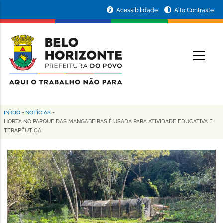
Pular
Portal
Acessibilidade
Alto Contraste
para
da
o
conteúdo
Prefeitura
O
principal
de
Belo
Horizonte
INÍCIO
-
NOTÍCIAS
-
Trilha
HORTA NO PARQUE DAS MANGABEIRAS É USADA PARA ATIVIDADE EDUCATIVA E
TERAPÊUTICA
de
navegação