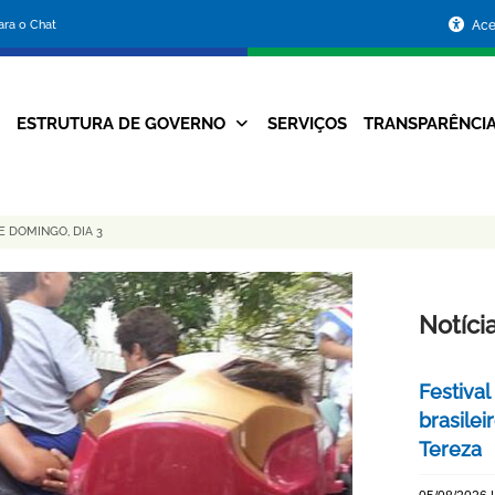
Portal
para o Chat
Ace
da
Prefeitura
ESTRUTURA DE GOVERNO
SERVIÇOS
TRANSPARÊNCI
Navegação
de
Principal
Belo
E DOMINGO, DIA 3
Horizonte
Notíci
Festival
brasile
Tereza