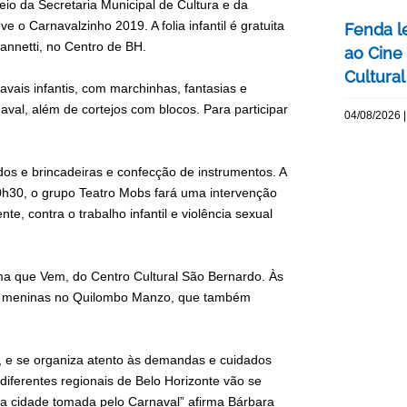
eio da Secretaria Municipal de Cultura e da
 o Carnavalzinho 2019. A folia infantil é gratuita
Fenda l
annetti, no Centro de BH.
ao Cine
Cultural
navais infantis, com marchinhas, fantasias e
aval, além de cortejos com blocos. Para participar
04/08/2026 |
edos e brincadeiras e confecção de instrumentos. A
10h30, o grupo Teatro Mobs fará uma intervenção
, contra o trabalho infantil e violência sexual
ma que Vem, do Centro Cultural São Bernardo. Às
or meninas no Quilombo Manzo, que também
il, e se organiza atento às demandas e cuidados
diferentes regionais de Belo Horizonte vão se
da cidade tomada pelo Carnaval” afirma Bárbara