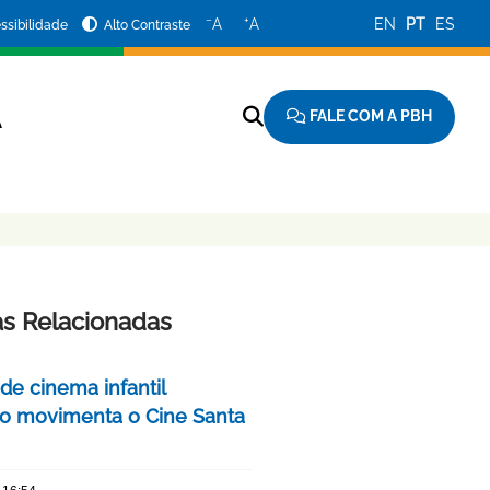
−
+
A
A
EN
PT
ES
ssibilidade
Alto Contraste
FALE COM A PBH
A
as Relacionadas
 de cinema infantil
iro movimenta o Cine Santa