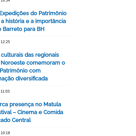
 16:54
 Expedições do Patrimônio
a história e a importância
o Barreto para BH
 12:25
culturais das regionais
e Noroeste comemoram o
Patrimônio com
ação diversificada
 11:03
ca presença no Matula
stival – Cinema e Comida
ado Central
 10:18