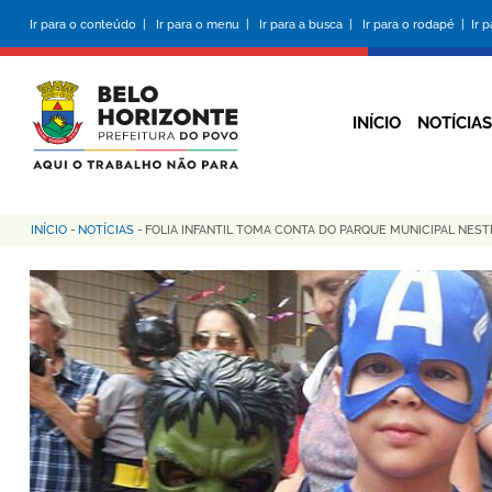
Pular
Ir para o conteúdo |
Ir para o menu |
Ir para a busca |
Ir para o rodapé |
Ir 
para
o
conteúdo
principal
INÍCIO
NOTÍCIAS
INÍCIO
-
NOTÍCIAS
-
FOLIA INFANTIL TOMA CONTA DO PARQUE MUNICIPAL NEST
Trilha
de
navegação