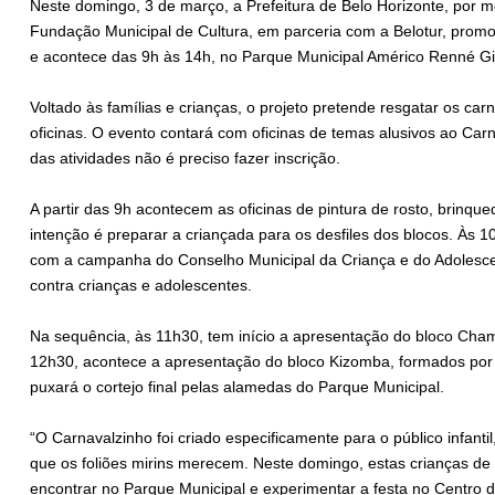
Neste domingo, 3 de março, a Prefeitura de Belo Horizonte, por m
Fundação Municipal de Cultura, em parceria com a Belotur, promove
e acontece das 9h às 14h, no Parque Municipal Américo Renné Gi
Voltado às famílias e crianças, o projeto pretende resgatar os car
oficinas. O evento contará com oficinas de temas alusivos ao Carn
das atividades não é preciso fazer inscrição.
A partir das 9h acontecem as oficinas de pintura de rosto, brinqu
intenção é preparar a criançada para os desfiles dos blocos. Às 
com a campanha do Conselho Municipal da Criança e do Adolescente
contra crianças e adolescentes.
Na sequência, às 11h30, tem início a apresentação do bloco Cha
12h30, acontece a apresentação do bloco Kizomba, formados p
puxará o cortejo final pelas alamedas do Parque Municipal.
“O Carnavalzinho foi criado especificamente para o público infant
que os foliões mirins merecem. Neste domingo, estas crianças de 
encontrar no Parque Municipal e experimentar a festa no Centro 