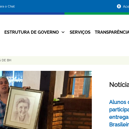
Portal
para o Chat
Ace
da
Prefeitura
ESTRUTURA DE GOVERNO
SERVIÇOS
TRANSPARÊNCI
Navegação
de
Principal
Belo
S DE BH
Horizonte
Notíci
Alunos 
partici
entrega
Brasile