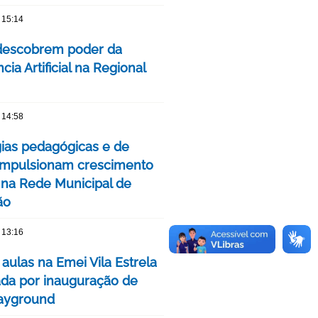
 15:14
descobrem poder da
ncia Artificial na Regional
 14:58
gias pedagógicas e de
impulsionam crescimento
 na Rede Municipal de
ão
 13:16
 aulas na Emei Vila Estrela
da por inauguração de
ayground