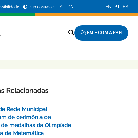
−
+
A
A
EN
PT
ES
ssibilidade
Alto Contraste
FALE COM A PBH
A
as Relacionadas
da Rede Municipal
pam de cerimônia de
 de medalhas da Olimpíada
ira de Matemática