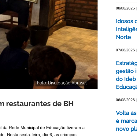
08/08/2026 |
Idosos 
Inteligê
Norte
07/08/2026 |
Estraté
gestão 
do Ideb
Foto: Divulgação Abrasel
Educaç
06/08/2026 |
am restaurantes de BH
Volta às
é marca
il da Rede Municipal de Educação tiveram a
novo pl
e. Nesta sexta-feira, dia 6, as crianças