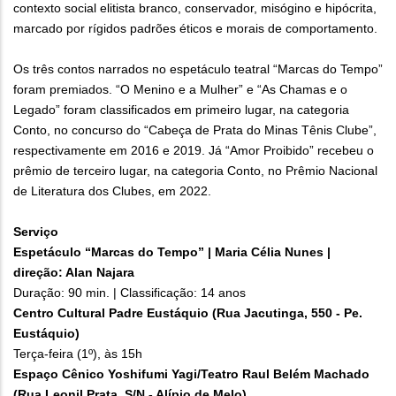
contexto social elitista branco, conservador, misógino e hipócrita,
marcado por rígidos padrões éticos e morais de comportamento.
Os três contos narrados no espetáculo teatral “Marcas do Tempo”
foram premiados. “O Menino e a Mulher” e “As Chamas e o
Legado” foram classificados em primeiro lugar, na categoria
Conto, no concurso do “Cabeça de Prata do Minas Tênis Clube”,
respectivamente em 2016 e 2019. Já “Amor Proibido” recebeu o
prêmio de terceiro lugar, na categoria Conto, no Prêmio Nacional
de Literatura dos Clubes, em 2022.
Serviço
Espetáculo “Marcas do Tempo” | Maria Célia Nunes |
direção: Alan Najara
Duração: 90 min. | Classificação: 14 anos
Centro Cultural Padre Eustáquio (Rua Jacutinga, 550 - Pe.
Eustáquio)
Terça-feira (1º), às 15h
Espaço Cênico Yoshifumi Yagi/Teatro Raul Belém Machado
(Rua Leonil Prata, S/N - Alípio de Melo)