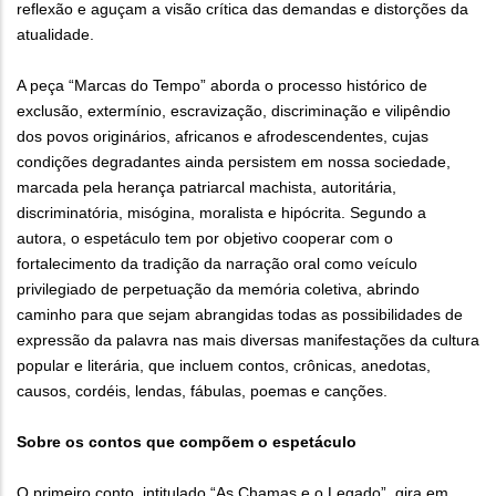
reflexão e aguçam a visão crítica das demandas e distorções da
atualidade.
A peça “Marcas do Tempo” aborda o processo histórico de
exclusão, extermínio, escravização, discriminação e vilipêndio
dos povos originários, africanos e afrodescendentes, cujas
condições degradantes ainda persistem em nossa sociedade,
marcada pela herança patriarcal machista, autoritária,
discriminatória, misógina, moralista e hipócrita. Segundo a
autora, o espetáculo tem por objetivo cooperar com o
fortalecimento da tradição da narração oral como veículo
privilegiado de perpetuação da memória coletiva, abrindo
caminho para que sejam abrangidas todas as possibilidades de
expressão da palavra nas mais diversas manifestações da cultura
popular e literária, que incluem contos, crônicas, anedotas,
causos, cordéis, lendas, fábulas, poemas e canções.
Sobre os contos que compõem o espetáculo
O primeiro conto, intitulado “As Chamas e o Legado”, gira em