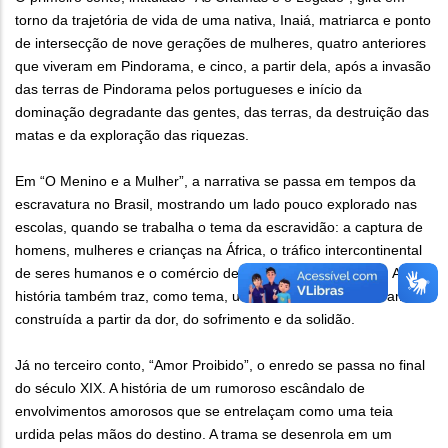
torno da trajetória de vida de uma nativa, Inaiá, matriarca e ponto
de intersecção de nove gerações de mulheres, quatro anteriores
que viveram em Pindorama, e cinco, a partir dela, após a invasão
das terras de Pindorama pelos portugueses e início da
dominação degradante das gentes, das terras, da destruição das
matas e da exploração das riquezas.
Em “O Menino e a Mulher”, a narrativa se passa em tempos da
escravatura no Brasil, mostrando um lado pouco explorado nas
escolas, quando se trabalha o tema da escravidão: a captura de
homens, mulheres e crianças na África, o tráfico intercontinental
de seres humanos e o comércio de escravizados no Brasil. A
história também traz, como tema, uma outra dimensão do amor,
construída a partir da dor, do sofrimento e da solidão.
Já no terceiro conto, “Amor Proibido”, o enredo se passa no final
do século XIX. A história de um rumoroso escândalo de
envolvimentos amorosos que se entrelaçam como uma teia
urdida pelas mãos do destino. A trama se desenrola em um