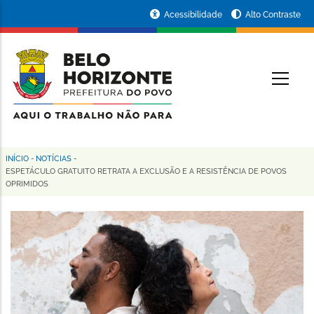
Pular
Portal
Acessibilidade
Alto Contraste
para
da
o
conteúdo
Prefeitura
O
principal
de
Belo
Horizonte
INÍCIO
-
NOTÍCIAS
-
Trilha
ESPETÁCULO GRATUITO RETRATA A EXCLUSÃO E A RESISTÊNCIA DE POVOS
OPRIMIDOS
de
navegação