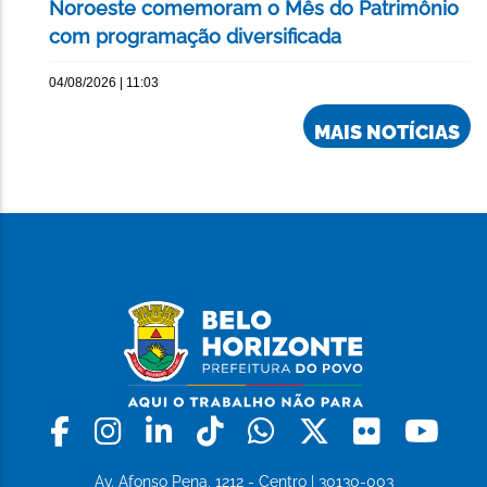
Noroeste comemoram o Mês do Patrimônio
com programação diversificada
04/08/2026 | 11:03
MAIS NOTÍCIAS
Facebook
Instagram
Linkedin
Tiktok
Whatsapp
X
Flickr
Yo
Av. Afonso Pena, 1212 - Centro | 30130-003