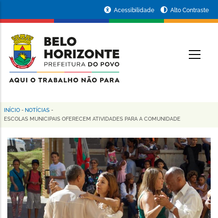
Pular
Portal
Acessibilidade
Alto Contraste
para
da
o
conteúdo
Prefeitura
O
principal
de
Belo
Horizonte
INÍCIO
-
NOTÍCIAS
-
Trilha
ESCOLAS MUNICIPAIS OFERECEM ATIVIDADES PARA A COMUNIDADE
de
navegação