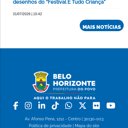
desenhos do “Festival É Tudo Criança”
31/07/2026 | 10:42
MAIS NOTÍCIAS
Facebook
Instagram
Linkedin
Tiktok
Whatsapp
X
Flickr
Yo
Av. Afonso Pena, 1212 - Centro | 30130-003
Política de privacidade
|
Mapa do site