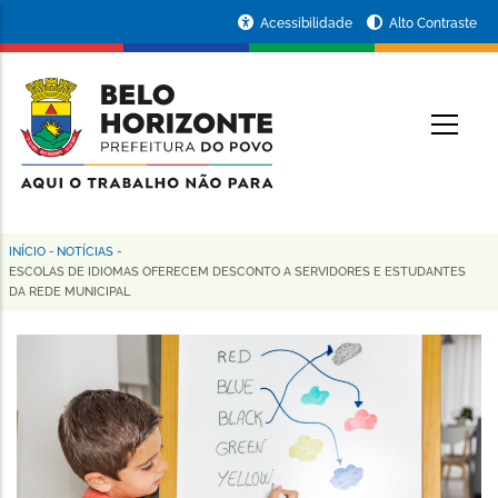
Pular
Portal
Acessibilidade
Alto Contraste
para
da
o
conteúdo
Prefeitura
O
principal
de
Belo
Horizonte
INÍCIO
-
NOTÍCIAS
-
Trilha
ESCOLAS DE IDIOMAS OFERECEM DESCONTO A SERVIDORES E ESTUDANTES
DA REDE MUNICIPAL
de
navegação