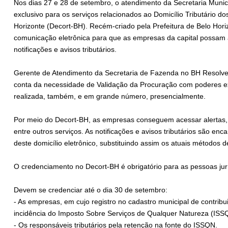
Nos dias 27 e 28 de setembro, o atendimento da Secretaria Muni
exclusivo para os serviços relacionados ao Domicílio Tributário d
Horizonte (Decort-BH). Recém-criado pela Prefeitura de Belo Hori
comunicação eletrônica para que as empresas da capital possam
notificações e avisos tributários.
Gerente de Atendimento da Secretaria de Fazenda no BH Resolve, 
conta da necessidade de Validação da Procuração com poderes ex
realizada, também, e em grande número, presencialmente.
Por meio do Decort-BH, as empresas conseguem acessar alertas, i
entre outros serviços. As notificações e avisos tributários são en
deste domicílio eletrônico, substituindo assim os atuais métodos d
O credenciamento no Decort-BH é obrigatório para as pessoas juríd
Devem se credenciar até o dia 30 de setembro:
- As empresas, em cujo registro no cadastro municipal de contrib
incidência do Imposto Sobre Serviços de Qualquer Natureza (ISS
- Os responsáveis tributários pela retenção na fonte do ISSQN.