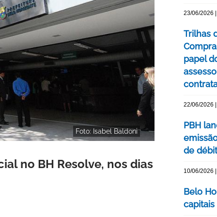
23/06/2026 |
Trilhas
Compras
papel d
assessor
contrat
22/06/2026 |
PBH lanç
Foto: Isabel Baldoni
emissão
de débi
al no BH Resolve, nos dias
10/06/2026 |
Belo Hor
capitais