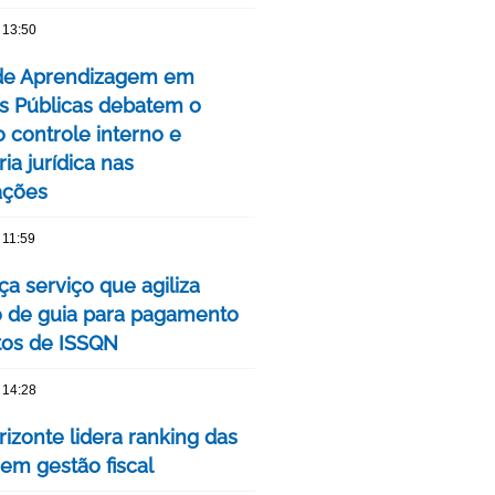
 13:50
 de Aprendizagem em
 Públicas debatem o
o controle interno e
ia jurídica nas
ações
 11:59
a serviço que agiliza
 de guia para pagamento
tos de ISSQN
 14:28
izonte lidera ranking das
 em gestão fiscal