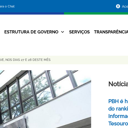
Portal
para o Chat
Ace
da
Prefeitura
ESTRUTURA DE GOVERNO
SERVIÇOS
TRANSPARÊNCI
Navegação
de
Principal
Belo
E, NOS DIAS 27 E 28 DESTE MÊS
Horizonte
Notíci
PBH é h
do rank
Informa
Tesouro