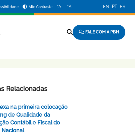
−
+
A
A
EN
PT
ES
ssibilidade
Alto Contraste
FALE COM A PBH
A
as Relacionadas
exa na primeira colocação
ing de Qualidade da
ção Contábil e Fiscal do
 Nacional