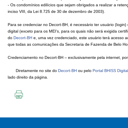
- Os condomínios edilícios que sejam obrigados a realizar a rete
inciso VIII, da Lei 8.725 de 30 de dezembro de 2003).
Para se credenciar no Decort-BH, é necessário ter usuário (login) 
digital (exceto para os MEI's, para os quais não será exigida certif
do
Decort-BH
e, uma vez credenciado, este usuário terá acesso ao
que todas as comunicações da Secretaria de Fazenda de Belo Hori
Credenciamento no Decort-BH – exclusivamente pela internet, por
Diretamente no site do
Decort-BH
ou pelo
Portal BHISS Digita
lado direito da página.
IMPRIMIR
ESTA
PÁGINA