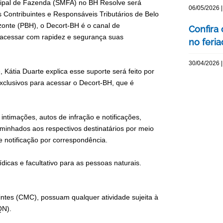
cipal de Fazenda (SMFA) no BH Resolve será
06/05/2026 |
os Contribuintes e Responsáveis Tributários de Belo
zonte (PBH), o Decort-BH é o canal de
Confira
 acessar com rapidez e segurança suas
no feri
30/04/2026 |
Kátia Duarte explica esse suporte será feito por
clusivos para acessar o Decort-BH, que é
ntimações, autos de infração e notificações,
caminhados aos respectivos destinatários por meio
e notificação por correspondência.
icas e facultativo para as pessoas naturais.
uintes (CMC), possuam qualquer atividade sujeita à
QN).