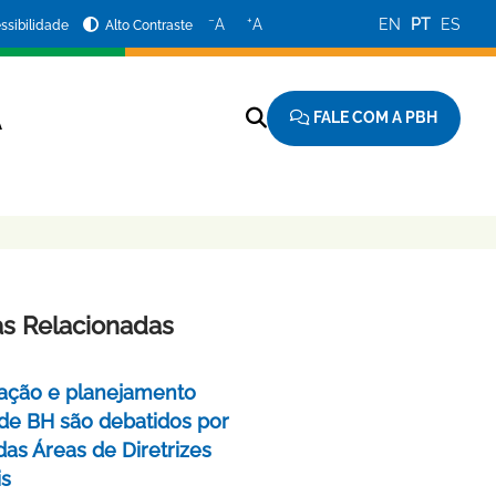
−
+
A
A
EN
PT
ES
ssibilidade
Alto Contraste
FALE COM A PBH
A
as Relacionadas
ação e planejamento
de BH são debatidos por
das Áreas de Diretrizes
is