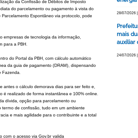
ealização da Confissão de Débitos de Imposto
diata do parcelamento ou pagamento à vista do
28/07/2026 |
 de Parcelamento Espontâneo via protocolo, pode
Prefeit
mais du
mo empresas de tecnologia da informação,
auxiliar
am para a PBH.
24/07/2026 |
ntro do Portal da PBH, com cálculo automático
ntânea da guia de pagamento (DRAM), dispensando
de Fazenda.
 antes o cálculo demorava dias para ser feito e,
 é realizado de forma instantânea e 100% online.
 da dívida, opção para parcelamento ou
do termo de confissão, tudo em um ambiente
cia e mais agilidade para o contribuinte e a total
 com o acesso via Gov.br valida