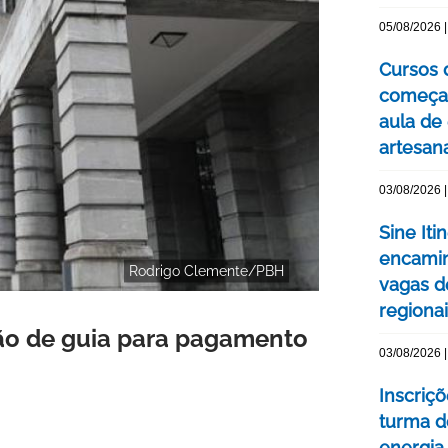
05/08/2026 |
Cursos 
começa
aula de
artesan
03/08/2026 |
Sine Iti
encamin
Rodrigo Clemente/PBH
vagas 
regiona
são de guia para pagamento
03/08/2026 |
Inscriç
turma d
energia 