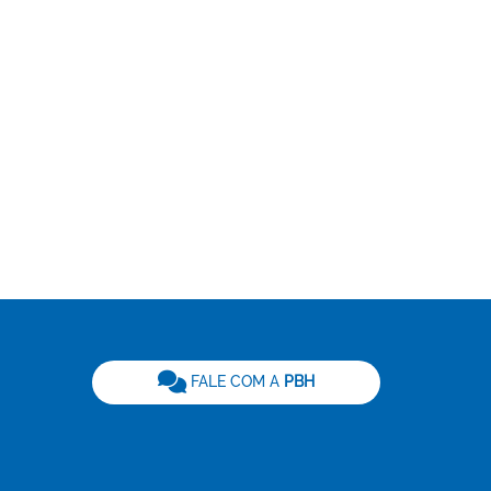
be
FALE COM A
PBH