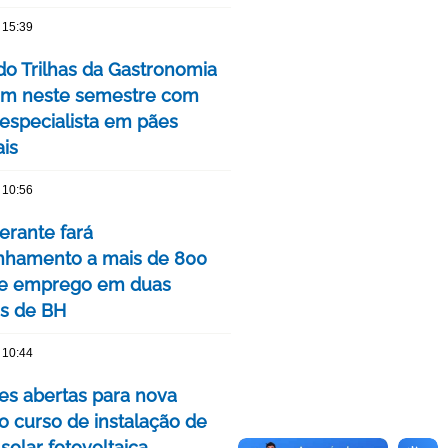
 15:39
do Trilhas da Gastronomia
m neste semestre com
 especialista em pães
ais
 10:56
nerante fará
hamento a mais de 800
de emprego em duas
is de BH
 10:44
ões abertas para nova
o curso de instalação de
solar fotovoltaica