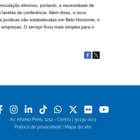
 vinculação eliminou, portanto, a necessidade de
tarefas de conferência. Além disso, o novo
as jurídicas não estabelecidas em Belo Horizonte, o
 empresas. O serviço ficou mais simples para o
Facebook
Instagram
Linkedin
Tiktok
Whatsapp
X
Flickr
Youtu
Av. Afonso Pena, 1212 - Centro | 30130-003
Política de privacidade
|
Mapa do site