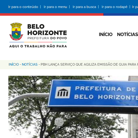
Pular
Ir para o conteúdo |
Ir para o menu |
Ir para a busca |
Ir para o rodapé |
Ir 
para
o
conteúdo
principal
INÍCIO
NOTÍCIAS
INÍCIO
-
NOTÍCIAS
-
PBH LANÇA SERVIÇO QUE AGILIZA EMISSÃO DE GUIA PARA
Trilha
de
navegação