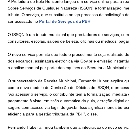
A Prefeitura de Belo Horizonte lançou um serviço online para a r
Sobre Serviços de Qualquer Natureza (ISSQN) e formalização ime
tributo. O serviço, que substitui o antigo processo de solicitação
ser acessado no
Portal de Serviços da PBH
.
O ISSQN é um tributo municipal que prestadores de serviços, co
consultores, escolas, salões de beleza, oficinas ou médicos, pag
O novo serviço permite que todo o procedimento seja realizado de
dos encargos, assinatura eletrônica via Gov.br e emissão insta
a análise manual por parte das equipes da Secretaria Municipal 
O subsecretário da Receita Municipal, Fernando Huber, explica que
com o novo modelo de Confissão de Débitos de ISSQN, o processo
“Ao acessar o serviço, o contribuinte tem a formalização imediata
pagamento à vista, emissão automática da guia, geração digital 
seguro com acesso via login do gov.br. Isso significa menos burocra
eficiência para a gestão tributária da PBH”, disse.
Fernando Huber afirmou também que a integração do novo serviço