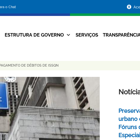
Portal
para o Chat
Ace
da
Prefeitura
ESTRUTURA DE GOVERNO
SERVIÇOS
TRANSPARÊNCI
Navegação
de
Principal
Belo
 PAGAMENTO DE DÉBITOS DE ISSQN
Horizonte
Notíci
Preserv
urbano 
Fóruns 
Especia