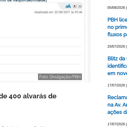
05/08/2026 |
PBH lic
no prim
fluxos p
20/07/2026 |
Blitz d
identifi
em nove
Foto: Divulgação/PBH
17/07/2026 |
de 400 alvarás de
Reclama
na Av. 
ações d
17/07/2026 |