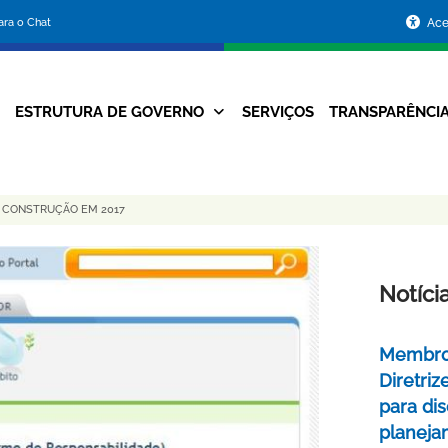
Portal
para o Chat
Ace
da
Prefeitura
ESTRUTURA DE GOVERNO
SERVIÇOS
TRANSPARÊNCI
Navegação
de
Principal
Belo
DE CONSTRUÇÃO EM 2017
Horizonte
Notíci
Membros
Diretri
para di
planej