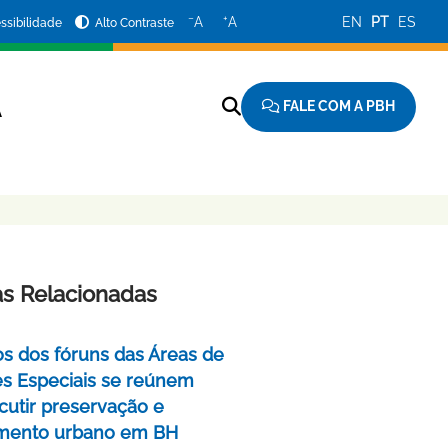
−
+
A
A
EN
PT
ES
ssibilidade
Alto Contraste
FALE COM A PBH
A
as Relacionadas
 dos fóruns das Áreas de
zes Especiais se reúnem
scutir preservação e
amento urbano em BH