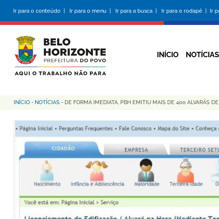
Pular
Ir para o conteúdo |
Ir para o menu |
Ir para a busca |
Ir para o rodapé |
Ir 
para
o
conteúdo
principal
INÍCIO
NOTÍCIAS
INÍCIO
-
NOTÍCIAS
-
DE FORMA IMEDIATA, PBH EMITIU MAIS DE 400 ALVARÁS 
Trilha
de
navegação