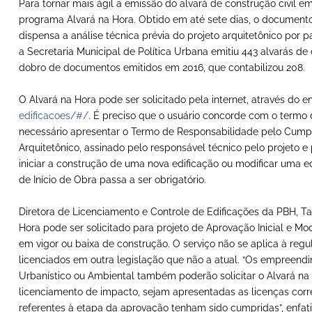
Para tornar mais ágil a emissão do alvará de construção civil e
programa Alvará na Hora. Obtido em até sete dias, o documento
dispensa a análise técnica prévia do projeto arquitetônico por p
a Secretaria Municipal de Política Urbana emitiu 443 alvarás d
dobro de documentos emitidos em 2016, que contabilizou 208.
O Alvará na Hora pode ser solicitado pela internet, através do 
edificacoes/#/
. É preciso que o usuário concorde com o termo
necessário apresentar o Termo de Responsabilidade pelo Cumpr
Arquitetônico, assinado pelo responsável técnico pelo projeto e 
iniciar a construção de uma nova edificação ou modificar uma e
de Início de Obra passa a ser obrigatório.
Diretora de Licenciamento e Controle de Edificações da PBH, Ta
Hora pode ser solicitado para projeto de Aprovação Inicial e M
em vigor ou baixa de construção. O serviço não se aplica à regu
licenciados em outra legislação que não a atual. “Os empreend
Urbanístico ou Ambiental também poderão solicitar o Alvará na
licenciamento de impacto, sejam apresentadas as licenças cor
referentes à etapa da aprovação tenham sido cumpridas”, enfati