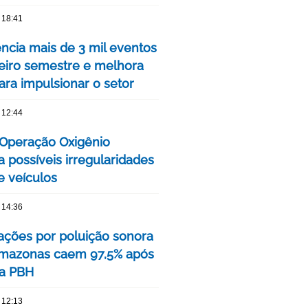
 18:41
encia mais de 3 mil eventos
eiro semestre e melhora
ara impulsionar o setor
 12:44
a Operação Oxigênio
ca possíveis irregularidades
 veículos
 14:36
ções por poluição sonora
Amazonas caem 97,5% após
a PBH
 12:13