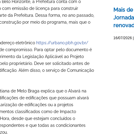
m Belo Horizonte, a Prefeitura conta com o
 com emissão de licença para construir
Mais de
arte da Prefeitura. Dessa forma, no ano passado,
Jornada
e construção por meio do programa, mais que o
renovada
16/07/2026 |
endereço eletrônico
https://urbano.pbh.gov.br/
 de compromisso. Para optar pelo documento é
imento da Legislação Aplicável ao Projeto
pelo proprietário. Deve ser solicitado antes de
dificação. Além disso, o serviço de Comunicação
tiana de Melo Braga explica que o Alvará na
odificações de edificações que possuam alvará
larização de edificações ou a projetos
imentos classificados como de Impacto
 Hora, desde que estejam concluídos o
respondentes e que todas as condicionantes
zou.