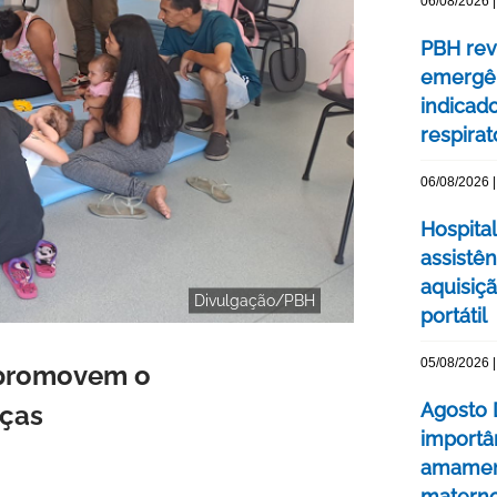
06/08/2026 |
PBH rev
emergên
indicad
respirat
06/08/2026 |
Hospital
assistê
aquisiç
Divulgação/PBH
portátil
05/08/2026 |
 promovem o
Agosto 
nças
importâ
amament
matern