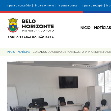
Pular
Ir para o conteúdo |
Ir para o menu |
Ir para a busca |
Ir para o rodapé |
Ir 
para
o
conteúdo
principal
INÍCIO
NOTÍCIAS
INÍCIO
-
NOTÍCIAS
-
CUIDADOS DO GRUPO DE PUERICULTURA PROMOVEM O DE
Trilha
de
navegação