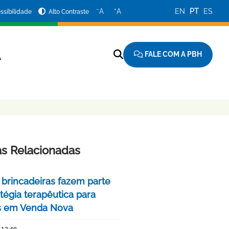
−
+
A
A
EN
PT
ES
ssibilidade
Alto Contraste
FALE COM A PBH
A
as Relacionadas
 brincadeiras fazem parte
tégia terapêutica para
s em Venda Nova