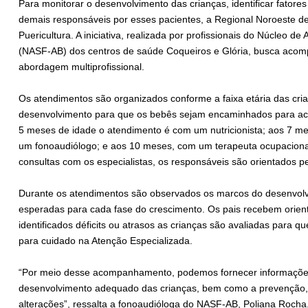
Para monitorar o desenvolvimento das crianças, identificar fatores
demais responsáveis por esses pacientes, a Regional Noroeste d
Puericultura. A iniciativa, realizada por profissionais do Núcleo d
(NASF-AB) dos centros de saúde Coqueiros e Glória, busca acomp
abordagem multiprofissional.
Os atendimentos são organizados conforme a faixa etária das cr
desenvolvimento para que os bebês sejam encaminhados para a
5 meses de idade o atendimento é com um nutricionista; aos 7 m
um fonoaudiólogo; e aos 10 meses, com um terapeuta ocupaciona
consultas com os especialistas, os responsáveis são orientados 
Durante os atendimentos são observados os marcos do desenvolvim
esperadas para cada fase do crescimento. Os pais recebem orien
identificados déficits ou atrasos as crianças são avaliadas para q
para cuidado na Atenção Especializada.
“Por meio desse acompanhamento, podemos fornecer informações 
desenvolvimento adequado das crianças, bem como a prevenção, i
alterações”, ressalta a fonoaudióloga do NASF-AB, Poliana Rocha