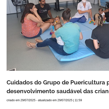
Cuidados do Grupo de Puericultura
desenvolvimento saudável das cria
criado em
29/07/2025
- atualizado em
29/07/2025 | 11:59