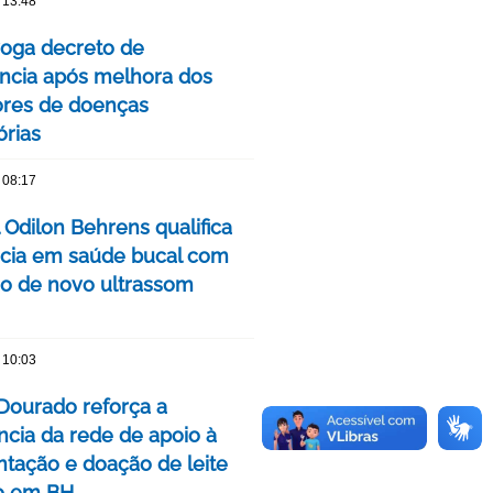
 13:48
oga decreto de
cia após melhora dos
ores de doenças
órias
 08:17
 Odilon Behrens qualifica
ncia em saúde bucal com
ão de novo ultrassom
 10:03
Dourado reforça a
ncia da rede de apoio à
ação e doação de leite
o em BH