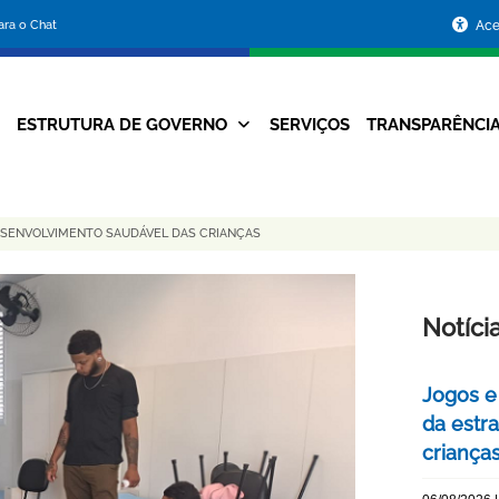
Portal
para o Chat
Ace
da
Prefeitura
ESTRUTURA DE GOVERNO
SERVIÇOS
TRANSPARÊNCI
Navegação
de
Principal
Belo
SENVOLVIMENTO SAUDÁVEL DAS CRIANÇAS
Horizonte
Notíci
Jogos e
da estra
criança