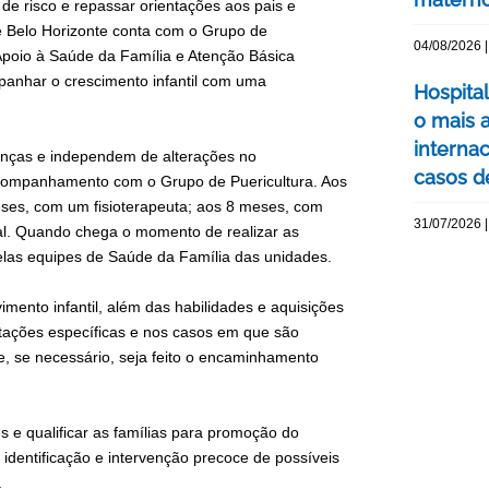
 de risco e repassar orientações aos pais e
e Belo Horizonte conta com o Grupo de
04/08/2026 |
e Apoio à Saúde da Família e Atenção Básica
anhar o crescimento infantil com uma
Hospita
o mais 
interna
ianças e independem de alterações no
casos d
companhamento com o Grupo de Puericultura. Aos
eses, com um fisioterapeuta; aos 8 meses, com
31/07/2026 |
l. Quando chega o momento de realizar as
pelas equipes de Saúde da Família das unidades.
ento infantil, além das habilidades e aquisições
tações específicas e nos casos em que são
ue, se necessário, seja feito o encaminhamento
e qualificar as famílias para promoção do
dentificação e intervenção precoce de possíveis
.