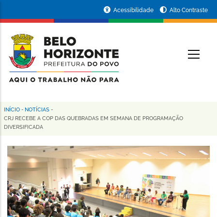
Pular
Portal
Acessibilidade
Alto Contraste
para
da
o
conteúdo
Prefeitura
O
principal
de
Belo
Horizonte
INÍCIO
-
NOTÍCIAS
-
Trilha
CRJ RECEBE A COP DAS QUEBRADAS EM SEMANA DE PROGRAMAÇÃO
DIVERSIFICADA
de
navegação