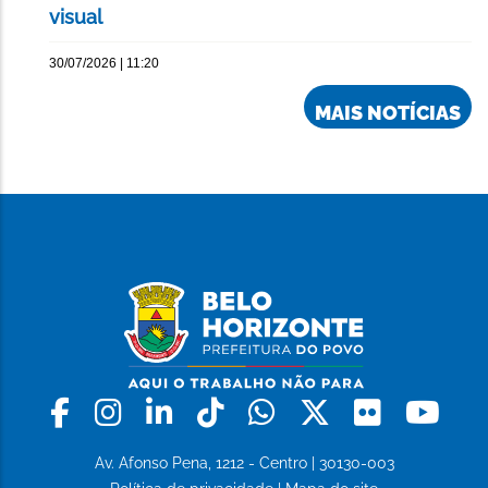
visual
30/07/2026 | 11:20
MAIS NOTÍCIAS
Facebook
Instagram
Linkedin
Tiktok
Whatsapp
X
Flickr
Yo
Av. Afonso Pena, 1212 - Centro | 30130-003