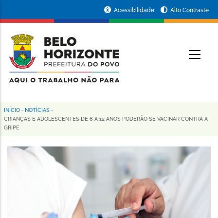
Pular
Portal
Acessibilidade
Alto Contraste
para
da
o
conteúdo
Prefeitura
O
principal
de
Belo
Horizonte
INÍCIO
-
NOTÍCIAS
-
Trilha
CRIANÇAS E ADOLESCENTES DE 6 A 12 ANOS PODERÃO SE VACINAR CONTRA A
GRIPE
de
navegação