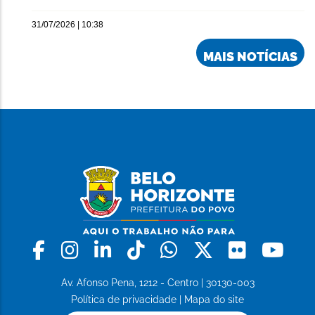
31/07/2026 | 10:38
MAIS NOTÍCIAS
Facebook
Instagram
Linkedin
Tiktok
Whatsapp
X
Flickr
Yo
Av. Afonso Pena, 1212 - Centro | 30130-003
Política de privacidade
|
Mapa do site