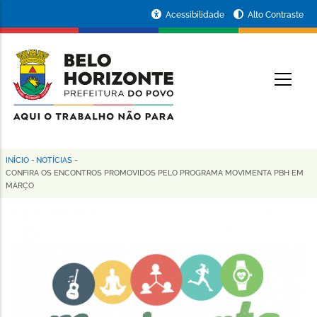
Pular
Portal
Acessibilidade
Alto Contraste
para
da
o
conteúdo
Prefeitura
O
principal
de
Belo
Horizonte
INÍCIO
-
NOTÍCIAS
-
Trilha
CONFIRA OS ENCONTROS PROMOVIDOS PELO PROGRAMA MOVIMENTA PBH EM
MARÇO
de
navegação