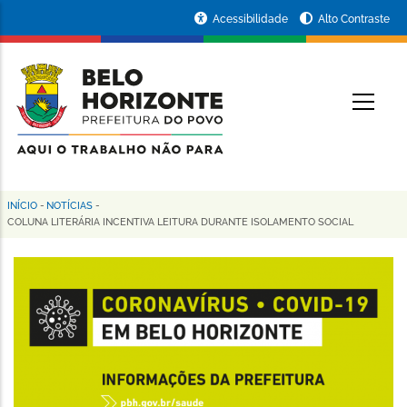
Pular
Portal
Acessibilidade
Alto Contraste
para
da
o
conteúdo
Prefeitura
O
principal
de
Belo
Horizonte
INÍCIO
-
NOTÍCIAS
-
Trilha
COLUNA LITERÁRIA INCENTIVA LEITURA DURANTE ISOLAMENTO SOCIAL
de
navegação