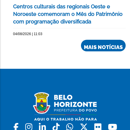
Centros culturais das regionais Oeste e
Noroeste comemoram o Mês do Patrimônio
com programação diversificada
04/08/2026 | 11:03
MAIS NOTÍCIAS
Facebook
Instagram
Linkedin
Tiktok
Whatsapp
X
Flickr
Yo