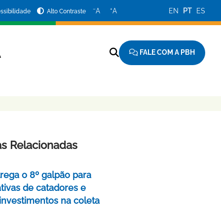
−
+
A
A
EN
PT
ES
ssibilidade
Alto Contraste
FALE COM A PBH
A
as Relacionadas
rega o 8º galpão para
tivas de catadores e
 investimentos na coleta