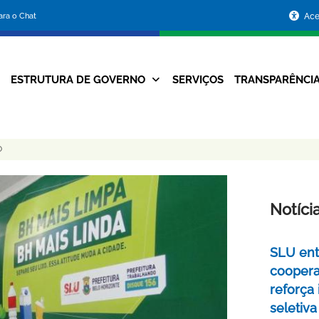
Portal
para o Chat
Ace
da
Prefeitura
ESTRUTURA DE GOVERNO
SERVIÇOS
TRANSPARÊNCI
Navegação
de
Principal
Belo
O
Horizonte
Notíci
SLU ent
coopera
reforça
seletiva