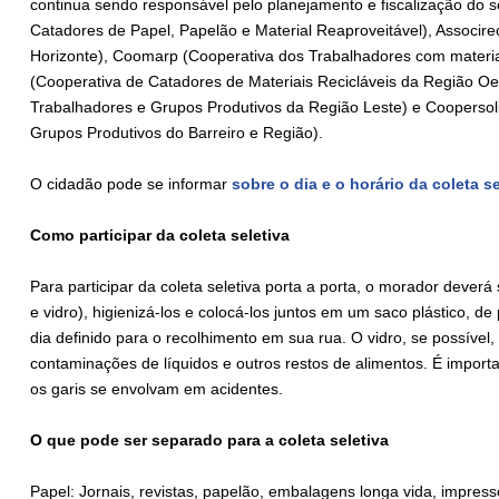
continua sendo responsável pelo planejamento e fiscalização do s
Catadores de Papel, Papelão e Material Reaproveitável), Associre
Horizonte), Coomarp (Cooperativa dos Trabalhadores com materi
(Cooperativa de Catadores de Materiais Recicláveis da Região Oe
Trabalhadores e Grupos Produtivos da Região Leste) e Coopersoli
Grupos Produtivos do Barreiro e Região).
O cidadão pode se informar
sobre o dia e o horário da coleta s
Como participar da coleta seletiva
Para participar da coleta seletiva porta a porta, o morador deverá 
e vidro), higienizá-los e colocá-los juntos em um saco plástico, de
dia definido para o recolhimento em sua rua. O vidro, se possíve
contaminações de líquidos e outros restos de alimentos. É importa
os garis se envolvam em acidentes.
O que pode ser separado para a coleta seletiva
Papel: Jornais, revistas, papelão, embalagens longa vida, impress