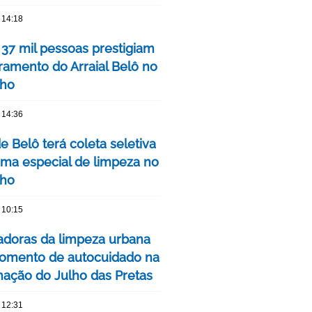
 14:18
 37 mil pessoas prestigiam
ramento do Arraial Belô no
nho
 14:36
de Belô terá coleta seletiva
ma especial de limpeza no
nho
 10:15
adoras da limpeza urbana
omento de autocuidado na
ação do Julho das Pretas
 12:31