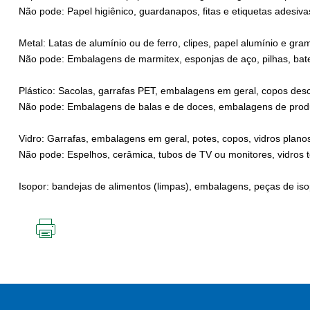
Não pode: Papel higiênico, guardanapos, fitas e etiquetas adesivas,
Metal: Latas de alumínio ou de ferro, clipes, papel alumínio e gr
Não pode: Embalagens de marmitex, esponjas de aço, pilhas, bater
Plástico: Sacolas, garrafas PET, embalagens em geral, copos des
Não pode: Embalagens de balas e de doces, embalagens de produ
Vidro: Garrafas, embalagens em geral, potes, copos, vidros planos 
Não pode: Espelhos, cerâmica, tubos de TV ou monitores, vidros
Isopor: bandejas de alimentos (limpas), embalagens, peças de iso
IMPRIMIR
ESTA
PÁGINA