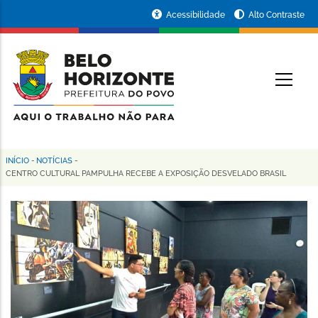
Pular
Portal
Acessibilidade
Alto Contraste
para
da
o
conteúdo
Prefeitura
O
principal
de
Belo
Horizonte
INÍCIO
-
NOTÍCIAS
-
Trilha
CENTRO CULTURAL PAMPULHA RECEBE A EXPOSIÇÃO DESVELADO BRASIL
de
navegação