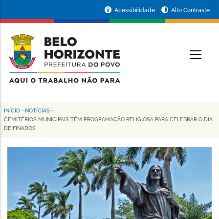
Pular
Portal
Acessibilidade
Alto Contraste
para
da
o
conteúdo
Prefeitura
O
principal
de
Belo
Horizonte
INÍCIO
-
NOTÍCIAS
-
Trilha
CEMITÉRIOS MUNICIPAIS TÊM PROGRAMAÇÃO RELIGIOSA PARA CELEBRAR O DIA
DE FINADOS
de
navegação