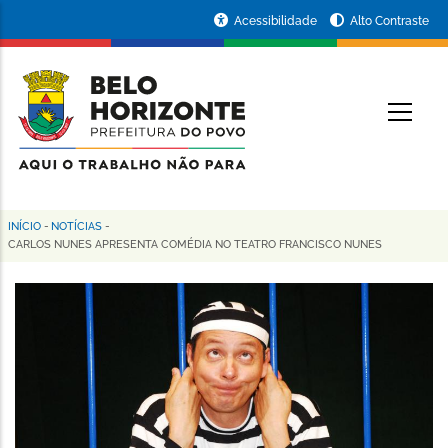
Pular
Portal
Acessibilidade
Alto Contraste
para
da
o
conteúdo
Prefeitura
O
principal
de
Belo
Horizonte
INÍCIO
-
NOTÍCIAS
-
Trilha
CARLOS NUNES APRESENTA COMÉDIA NO TEATRO FRANCISCO NUNES
de
navegação