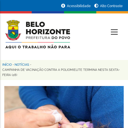
Pular
Portal
Acessibilidade
Alto Contraste
para
da
o
conteúdo
Prefeitura
O
principal
de
Belo
Horizonte
INÍCIO
-
NOTÍCIAS
-
Trilha
CAMPANHA DE VACINAÇÃO CONTRA A POLIOMIELITE TERMINA NESTA SEXTA-
FEIRA (28)
de
navegação