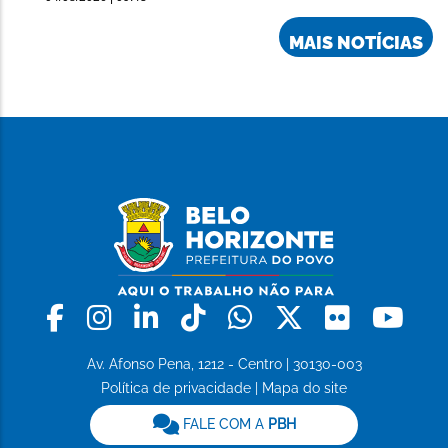
MAIS NOTÍCIAS
Facebook
Instagram
Linkedin
Tiktok
Whatsapp
X
Flickr
Yo
Av. Afonso Pena, 1212 - Centro | 30130-003
Política de privacidade
|
Mapa do site
FALE COM A
PBH