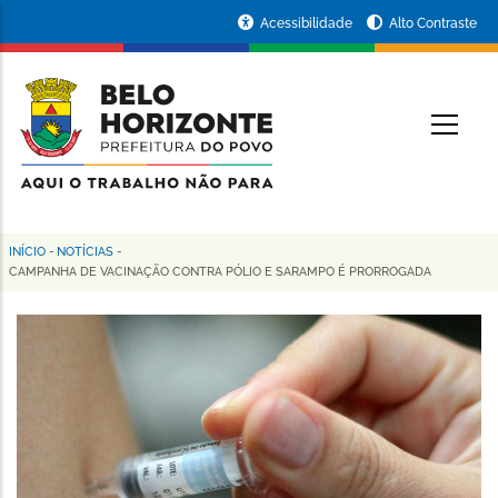
Pular
Portal
Acessibilidade
Alto Contraste
para
da
o
conteúdo
Prefeitura
O
principal
de
Belo
Horizonte
INÍCIO
-
NOTÍCIAS
-
Trilha
CAMPANHA DE VACINAÇÃO CONTRA PÓLIO E SARAMPO É PRORROGADA
de
navegação