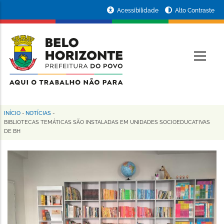
Pular
Portal
Acessibilidade
Alto Contraste
para
da
o
conteúdo
Prefeitura
O
principal
de
Belo
Horizonte
INÍCIO
-
NOTÍCIAS
-
Trilha
BIBLIOTECAS TEMÁTICAS SÃO INSTALADAS EM UNIDADES SOCIOEDUCATIVAS
DE BH
de
navegação