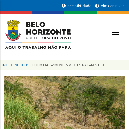
Pular
Portal
Acessibilidade
Alto Contraste
para
da
o
conteúdo
Prefeitura
O
principal
de
Belo
Horizonte
INÍCIO
-
NOTÍCIAS
-
BH EM PAUTA: MONTES VERDES NA PAMPULHA
Trilha
de
navegação