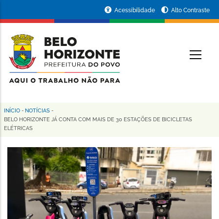
Pular
Portal
Acessibilidade
Alto Contraste
para
da
o
conteúdo
Prefeitura
O
principal
de
Belo
Horizonte
INÍCIO
-
NOTÍCIAS
-
Trilha
BELO HORIZONTE JÁ CONTA COM MAIS DE 30 ESTAÇÕES DE BICICLETAS
ELÉTRICAS
de
navegação