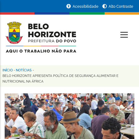
Pular
Portal
Acessibilidade
Alto Contraste
para
da
o
conteúdo
Prefeitura
O
principal
de
Belo
Horizonte
INÍCIO
-
NOTÍCIAS
-
Trilha
BELO HORIZONTE APRESENTA POLÍTICA DE SEGURANÇA ALIMENTAR E
NUTRICIONAL NA ÁFRICA
de
navegação