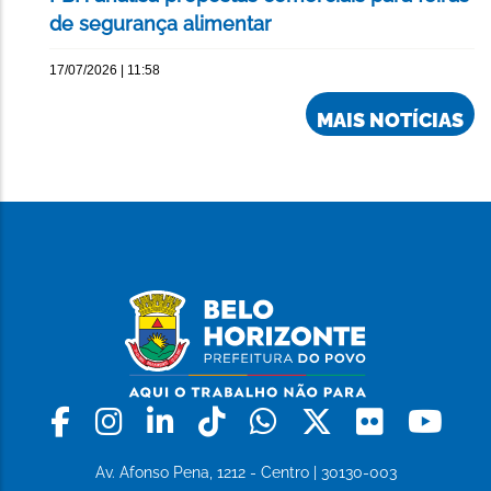
de segurança alimentar
17/07/2026 | 11:58
MAIS NOTÍCIAS
Facebook
Instagram
Linkedin
Tiktok
Whatsapp
X
Flickr
Yo
Av. Afonso Pena, 1212 - Centro | 30130-003