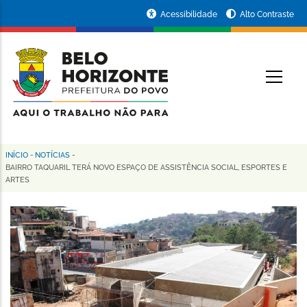
Pular
Portal
Acessibilidade
Alto Contraste
para
da
o
conteúdo
Prefeitura
O
principal
de
Belo
Horizonte
INÍCIO
-
NOTÍCIAS
-
Trilha
BAIRRO TAQUARIL TERÁ NOVO ESPAÇO DE ASSISTÊNCIA SOCIAL, ESPORTES E
ARTES
de
navegação